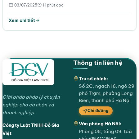
03/07/2025
11 phút đọc
Xem chi tiết
Thông tin liên hệ
Trụ sở chính:
Số 2C, ngách 16, ngõ 29
phố Trạm, phường Long
Giải pháp pháp lý chuyên
Biên, thành phố Hà Nội
nghiệp cho cá nhân và
Chỉ đường
doanh nghiệp.
Văn phòng Hà Nội:
Công ty Luật TNHH Đỗ Gia
Phòng 08, tầng 09, toà
Việt
nhà VINACONEX