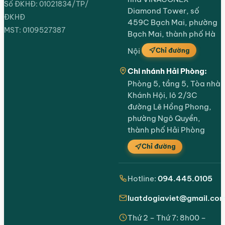
Số ĐKHĐ: 01021834/TP/
Diamond Tower, số
ĐKHĐ
459C Bạch Mai, phường
MST: 0109527387
Bạch Mai, thành phố Hà
Chỉ đường
Nội
Chi nhánh Hải Phòng:
Phòng 5, tầng 5, Tòa nhà
Khánh Hội, lô 2/3C
đường Lê Hồng Phong,
phường Ngô Quyền,
thành phố Hải Phòng
Chỉ đường
Hotline:
094.445.0105
luatdogiaviet@gmail.co
Thứ 2 – Thứ 7: 8h00 –