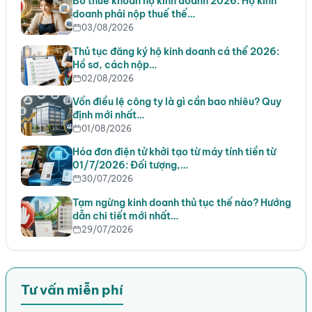
Bỏ thuế khoán hộ kinh doanh 2026: Hộ kinh
doanh phải nộp thuế thế…
03/08/2026
Thủ tục đăng ký hộ kinh doanh cá thể 2026:
Hồ sơ, cách nộp…
02/08/2026
Vốn điều lệ công ty là gì cần bao nhiêu? Quy
định mới nhất…
01/08/2026
Hóa đơn điện tử khởi tạo từ máy tính tiền từ
01/7/2026: Đối tượng,…
30/07/2026
Tạm ngừng kinh doanh thủ tục thế nào? Hướng
dẫn chi tiết mới nhất…
29/07/2026
Tư vấn miễn phí