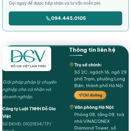
Gọi ngay để được tiếp nhận và tư vấn miễn phí.
094.445.0105
Thông tin liên hệ
Trụ sở chính:
Số 2C, ngách 16, ngõ 29
phố Trạm, phường Long
Giải pháp pháp lý chuyên
Biên, thành phố Hà Nội
nghiệp cho cá nhân và
Chỉ đường
doanh nghiệp.
Văn phòng Hà Nội:
Công ty Luật TNHH Đỗ Gia
Phòng 08, tầng 09, toà
Việt
nhà VINACONEX
Số ĐKHĐ: 01021834/TP/
Diamond Tower, số