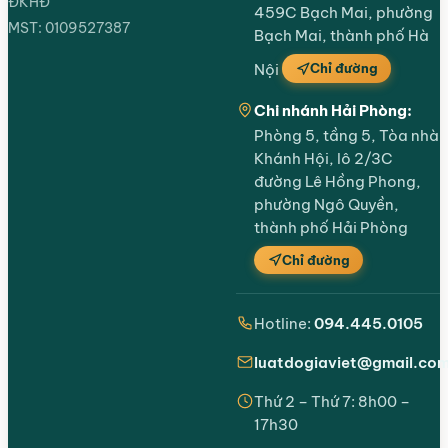
ĐKHĐ
459C Bạch Mai, phường
MST: 0109527387
Bạch Mai, thành phố Hà
Chỉ đường
Nội
Chi nhánh Hải Phòng:
Phòng 5, tầng 5, Tòa nhà
Khánh Hội, lô 2/3C
đường Lê Hồng Phong,
phường Ngô Quyền,
thành phố Hải Phòng
Chỉ đường
Hotline:
094.445.0105
luatdogiaviet@gmail.co
Thứ 2 – Thứ 7: 8h00 –
17h30