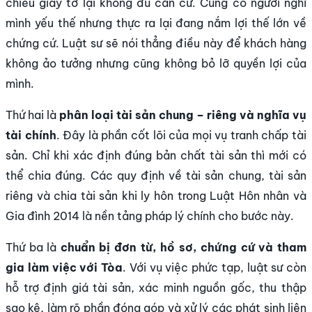
chiếu giấy tờ lại không đủ căn cứ. Cũng có người nghĩ
mình yếu thế nhưng thực ra lại đang nắm lợi thế lớn về
chứng cứ. Luật sư sẽ nói thẳng điều này để khách hàng
không ảo tưởng nhưng cũng không bỏ lỡ quyền lợi của
mình.
Thứ hai là
phân loại tài sản chung – riêng và nghĩa vụ
tài chính
. Đây là phần cốt lõi của mọi vụ tranh chấp tài
sản. Chỉ khi xác định đúng bản chất tài sản thì mới có
thể chia đúng. Các quy định về tài sản chung, tài sản
riêng và chia tài sản khi ly hôn trong Luật Hôn nhân và
Gia đình 2014 là nền tảng pháp lý chính cho bước này.
Thứ ba là
chuẩn bị đơn từ, hồ sơ, chứng cứ và tham
gia làm việc với Tòa
. Với vụ việc phức tạp, luật sư còn
hỗ trợ định giá tài sản, xác minh nguồn gốc, thu thập
sao kê, làm rõ phần đóng góp và xử lý các phát sinh liên