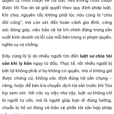
quyền tự thỏa thuận về tài sản; nếu không thỏa thuận
được thì Tòa án sẽ giải quyết theo quy định pháp luật.
Khi chia, nguyên tắc không phải lúc nào cũng là “chia
đôi cứng”, mà còn xét đến hoàn cảnh gia đình, công
sức đóng góp, việc bảo vệ lợi ích chính đáng trong sản
xuất kinh doanh và lỗi của mỗi bên trong vi phạm quyền,
nghĩa vụ vợ chồng.
Đây cũng là lý do nhiều người tìm đến
luật sư chia tài
sản khi ly hôn
ngay từ đầu. Thực tế, rất nhiều người bị
bất lợi không phải vì họ không có quyền, mà vì không giữ
được chứng cứ, không xác định đúng tài sản chung –
riêng, hoặc để bên kia chuyển dịch tài sản trước khi Tòa
kịp xem xét. Với các vụ việc như vậy, luật sư không chỉ
là người tư vấn, mà là người giúp bạn đi đúng hướng,
chuẩn bị hồ sơ đúng và bảo vệ phần tài sản hợp pháp