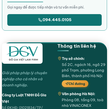
Gọi ngay để được tiếp nhận và tư vấn miễn phí.
094.445.0105
Thông tin liên hệ
Trụ sở chính:
Số 2C, ngách 16, ngõ 29
phố Trạm, phường Long
Giải pháp pháp lý chuyên
Biên, thành phố Hà Nội
nghiệp cho cá nhân và
Chỉ đường
doanh nghiệp.
Văn phòng Hà Nội:
Công ty Luật TNHH Đỗ Gia
Phòng 08, tầng 09, toà
Việt
nhà VINACONEX
Số ĐKHĐ: 01021834/TP/