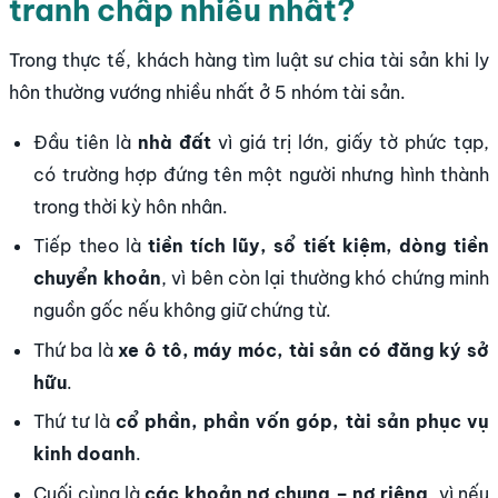
tranh chấp nhiều nhất?
Trong thực tế, khách hàng tìm luật sư chia tài sản khi ly
hôn thường vướng nhiều nhất ở 5 nhóm tài sản.
Đầu tiên là
nhà đất
vì giá trị lớn, giấy tờ phức tạp,
có trường hợp đứng tên một người nhưng hình thành
trong thời kỳ hôn nhân.
Tiếp theo là
tiền tích lũy, sổ tiết kiệm, dòng tiền
chuyển khoản
, vì bên còn lại thường khó chứng minh
nguồn gốc nếu không giữ chứng từ.
Thứ ba là
xe ô tô, máy móc, tài sản có đăng ký sở
hữu
.
Thứ tư là
cổ phần, phần vốn góp, tài sản phục vụ
kinh doanh
.
Cuối cùng là
các khoản nợ chung – nợ riêng
, vì nếu