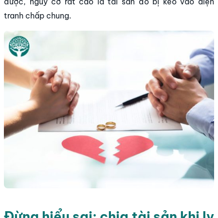
được, nguy cơ rất cao là tài sản đó bị kéo vào diện
tranh chấp chung.
Đừng hiểu sai: chia tài sản khi ly