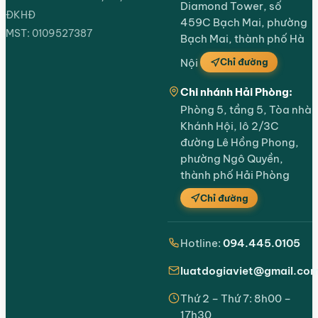
Diamond Tower, số
ĐKHĐ
459C Bạch Mai, phường
MST: 0109527387
Bạch Mai, thành phố Hà
Chỉ đường
Nội
Chi nhánh Hải Phòng:
Phòng 5, tầng 5, Tòa nhà
Khánh Hội, lô 2/3C
đường Lê Hồng Phong,
phường Ngô Quyền,
thành phố Hải Phòng
Chỉ đường
Hotline:
094.445.0105
luatdogiaviet@gmail.co
Thứ 2 – Thứ 7: 8h00 –
17h30