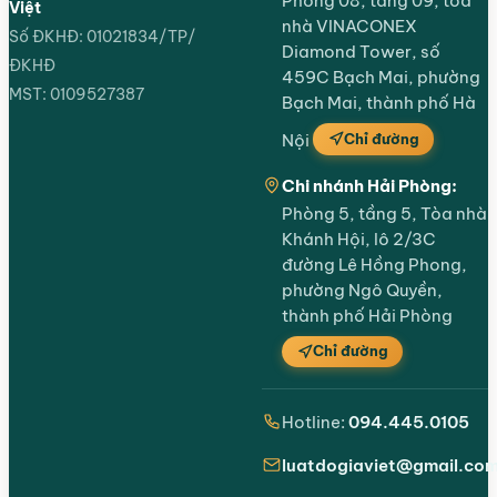
Phòng 08, tầng 09, toà
Việt
nhà VINACONEX
Số ĐKHĐ: 01021834/TP/
Diamond Tower, số
ĐKHĐ
459C Bạch Mai, phường
MST: 0109527387
Bạch Mai, thành phố Hà
Chỉ đường
Nội
Chi nhánh Hải Phòng:
Phòng 5, tầng 5, Tòa nhà
Khánh Hội, lô 2/3C
đường Lê Hồng Phong,
phường Ngô Quyền,
thành phố Hải Phòng
Chỉ đường
Hotline:
094.445.0105
luatdogiaviet@gmail.co