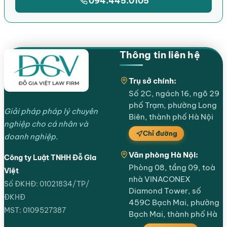
094.445.0105
Thông tin liên hệ
Trụ sở chính:
Số 2C, ngách 16, ngõ 29
phố Trạm, phường Long
Giải pháp pháp lý chuyên
Biên, thành phố Hà Nội
nghiệp cho cá nhân và
Chỉ đường
doanh nghiệp.
Văn phòng Hà Nội:
Công ty Luật TNHH Đỗ Gia
Phòng 08, tầng 09, toà
Việt
nhà VINACONEX
Số ĐKHĐ: 01021834/TP/
Diamond Tower, số
ĐKHĐ
459C Bạch Mai, phường
MST: 0109527387
Bạch Mai, thành phố Hà