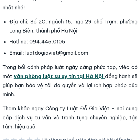
nhất nhé!
Địa chỉ: Số 2C, ngách 16, ngõ 29 phố Trạm, phường
Long Biên, thành phố Hà Nội
Hotline: 094.445.0105
Email: luatdogiaviet@gmail.com
Trong bối cảnh pháp luật ngày càng phức tạp, việc có
một
văn phòng luật sư uy tín tại Hà Nội
đồng hành sẽ
giúp bạn bảo vệ tối đa quyền và lợi ích hợp pháp của
mình.
Tham khảo ngay Công ty Luật Đỗ Gia Việt – nơi cung
cấp dịch vụ tư vấn và tranh tụng chuyên nghiệp, tận
tâm, hiệu quả.