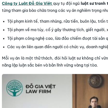
Công ty Luật Đỗ Gia Việt
quy tụ đội ngũ
luật sư tranh 
từng tham gia bào chữa trong các vụ án nghiêm trọng nh
Tội phạm kinh tế, tham nhũng, rửa tiền, buôn lậu, trốn 
Tội phạm về ma túy, cố ý gây thương tích, giết người,
Tội phạm công nghệ cao, lừa đảo chiếm đoạt tài sản 
Các vụ án liên quan đến người có chức vụ, doanh nghiệ
Mỗi vụ án là một thử thách, đòi hỏi luật sư không chỉ v
năng lập luận sắc bén và bản lĩnh vững vàng tại tòa.