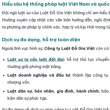
Hiểu sâu hệ thống pháp luật Việt Nam và quốc
Đội ngũ luật sư của Luật Đỗ Gia Việt không chỉ am hiểu B
thường xuyên cập nhật các văn bản hướng dẫn, nghị định
ra phương án pháp lý chính xác, hợp lý và kịp thời trong t
Dịch vụ đa dạng, hỗ trợ toàn diện
Ngoài lĩnh vực hình sự,
Công ty Luật Đỗ Gia Việt
còn có 
Luật sư tư vấn luật đất đai
:
hỗ trợ thủ tục chuyển 
thường giải phóng mặt bằng.
Luật doanh nghiệp và đầu tư:
thành lập công ty,
nhượng vốn.
Luật dân sự, hôn nhân, gia đình, hành chính:
bảo 
kiện dân sự phức tạp.
Sự đa dạng về dịch vụ giúp công ty Luật Đỗ Gia Việt trở