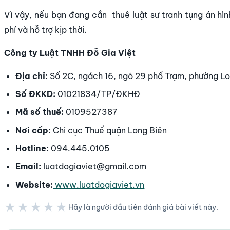
Vì vậy, nếu bạn đang cần thuê luật sư tranh tụng án hìn
phí và hỗ trợ kịp thời.
Công ty Luật TNHH Đỗ Gia Việt
Địa chỉ:
Số 2C, ngách 16, ngõ 29 phố Trạm, phường Lo
Số ĐKKD:
01021834/TP/ĐKHĐ
Mã số thuế:
0109527387
Nơi cấp:
Chi cục Thuế quận Long Biên
Hotline:
094.445.0105
Email:
luatdogiaviet@gmail.com
Website:
www.luatdogiaviet.vn
★★★★★
Hãy là người đầu tiên đánh giá bài viết này.
★★★★★