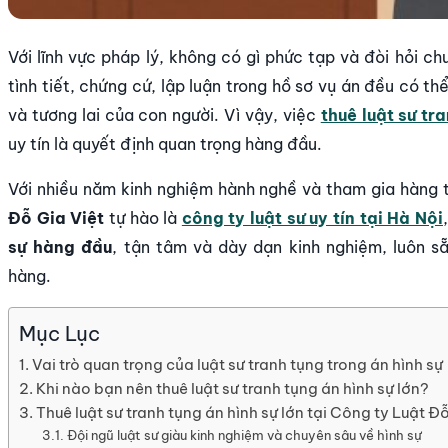
Với lĩnh vực pháp lý, không có gì phức tạp và đòi hỏi c
tình tiết, chứng cứ, lập luận trong hồ sơ vụ án đều có t
và tương lai của con người. Vì vậy, việc
thuê luật sư tr
uy tín là quyết định quan trọng hàng đầu.
Với nhiều năm kinh nghiệm hành nghề và tham gia hàng t
Đỗ Gia Việt
tự hào là
công ty luật sư uy tín tại Hà Nội
sự hàng đầu
, tận tâm và dày dạn kinh nghiệm, luôn s
hàng.
Mục Lục
Vai trò quan trọng của luật sư tranh tụng trong án hình sự
Khi nào bạn nên thuê luật sư tranh tụng án hình sự lớn?
Thuê luật sư tranh tụng án hình sự lớn tại Công ty Luật Đỗ
Đội ngũ luật sư giàu kinh nghiệm và chuyên sâu về hình sự