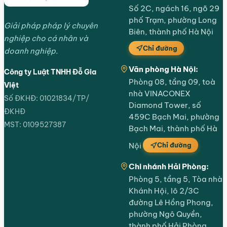
Số 2C, ngách 16, ngõ 29
phố Trạm, phường Long
Giải pháp pháp lý chuyên
Biên, thành phố Hà Nội
nghiệp cho cá nhân và
Chỉ đường
doanh nghiệp.
Văn phòng Hà Nội:
Công ty Luật TNHH Đỗ Gia
Phòng 08, tầng 09, toà
Việt
nhà VINACONEX
Số ĐKHĐ: 01021834/TP/
Diamond Tower, số
ĐKHĐ
459C Bạch Mai, phường
MST: 0109527387
Bạch Mai, thành phố Hà
Chỉ đường
Nội
Chi nhánh Hải Phòng:
Phòng 5, tầng 5, Tòa nhà
Khánh Hội, lô 2/3C
đường Lê Hồng Phong,
phường Ngô Quyền,
thành phố Hải Phòng