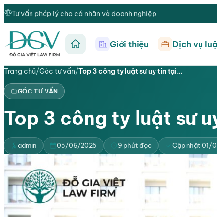
Tư vấn pháp lý cho cá nhân và doanh nghiệp
Giới thiệu
Dịch vụ luậ
Trang chủ
Trang chủ
/
Góc tư vấn
/
Top 3 công ty luật sư uy tín tại…
GÓC TƯ VẤN
Top 3 công ty luật sư uy
admin
05/06/2025
9 phút đọc
Cập nhật 01/