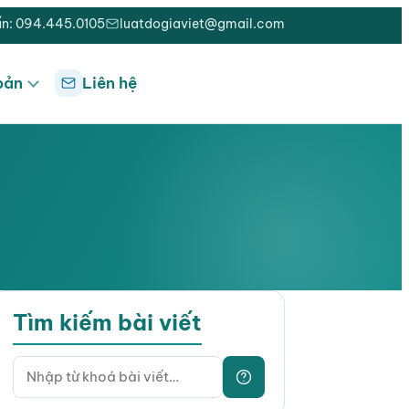
ấn: 094.445.0105
luatdogiaviet@gmail.com
bản
Liên hệ
Tìm kiếm bài viết