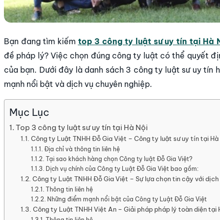
Bạn đang tìm kiếm
top 3 công ty luật sư uy tín tại Hà 
đề pháp lý? Việc chọn đúng công ty luật có thể quyết địn
của bạn. Dưới đây là danh sách 3 công ty luật sư uy tín
mạnh nổi bật và dịch vụ chuyên nghiệp.
Mục Lục
Top 3 công ty luật sư uy tín tại Hà Nội
Công ty Luật TNHH Đỗ Gia Việt – Công ty luật sư uy tín tại Hà
Địa chỉ và thông tin liên hệ
Tại sao khách hàng chọn Công ty luật Đỗ Gia Việt?
Dịch vụ chính của Công ty Luật Đỗ Gia Việt bao gồm:
Công ty Luật TNHH Đỗ Gia Việt – Sự lựa chọn tin cậy với dịc
Thông tin liên hệ
Những điểm mạnh nổi bật của Công ty Luật Đỗ Gia Việt
Công ty Luật TNHH Việt An – Giải pháp pháp lý toàn diện tại 
Thông tin liên hệ