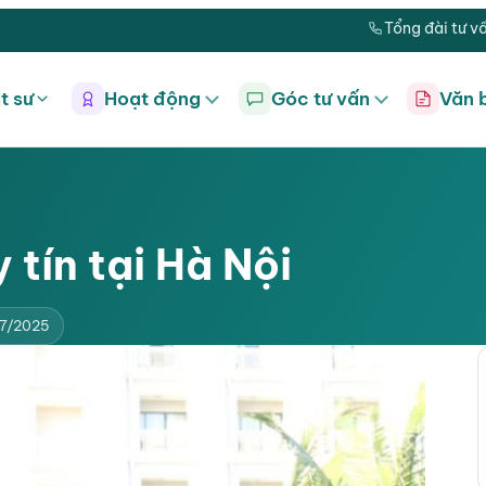
Tổng đài tư v
t sư
Hoạt động
Góc tư vấn
Văn 
 tín tại Hà Nội
07/2025