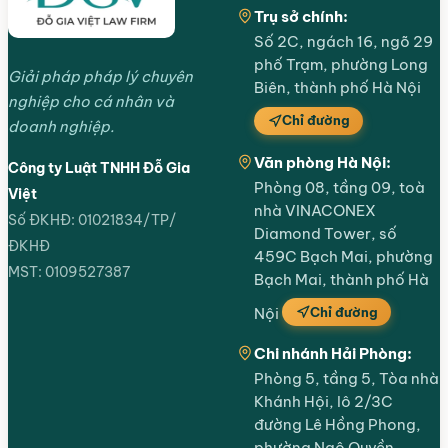
Trụ sở chính:
Số 2C, ngách 16, ngõ 29
phố Trạm, phường Long
Giải pháp pháp lý chuyên
Biên, thành phố Hà Nội
nghiệp cho cá nhân và
Chỉ đường
doanh nghiệp.
Văn phòng Hà Nội:
Công ty Luật TNHH Đỗ Gia
Phòng 08, tầng 09, toà
Việt
nhà VINACONEX
Số ĐKHĐ: 01021834/TP/
Diamond Tower, số
ĐKHĐ
459C Bạch Mai, phường
MST: 0109527387
Bạch Mai, thành phố Hà
Chỉ đường
Nội
Chi nhánh Hải Phòng:
Phòng 5, tầng 5, Tòa nhà
Khánh Hội, lô 2/3C
đường Lê Hồng Phong,
phường Ngô Quyền,