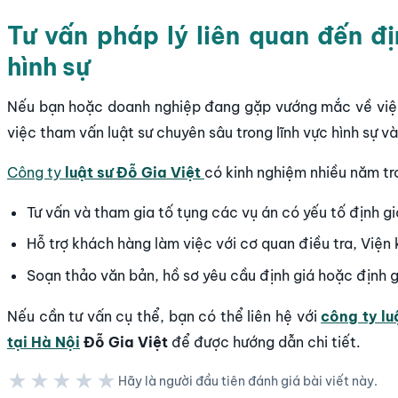
Tư vấn pháp lý liên quan đến đị
hình sự
Nếu bạn hoặc doanh nghiệp đang gặp vướng mắc về việc đị
việc tham vấn luật sư chuyên sâu trong lĩnh vực hình sự và 
Công ty
luật sư Đỗ Gia Việt
có kinh nghiệm nhiều năm tr
Tư vấn và tham gia tố tụng các vụ án có yếu tố định giá
Hỗ trợ khách hàng làm việc với cơ quan điều tra, Viện
Soạn thảo văn bản, hồ sơ yêu cầu định giá hoặc định gi
Nếu cần tư vấn cụ thể, bạn có thể liên hệ với
công ty lu
tại Hà Nội
Đỗ Gia Việt
để được hướng dẫn chi tiết.
★★★★★
Hãy là người đầu tiên đánh giá bài viết này.