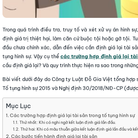
Trong quá trình điều tra, truy tố và xét xử vụ án hình s
định giá trị thiệt hại, làm căn cứ buộc tội hoặc gỡ tội. 
đầu chưa chính xác, dẫn đến việc cần định giá lại tài 
tụng hình sự. Vậy cụ thể
các trường hợp định giá lại tài
cầu định giá lại? Và quy trình thực hiện ra sao trong nhữ
Bài viết dưới đây do Công ty Luật Đỗ Gia Việt tổng hợp s
Tố tụng hình sự 2015 và Nghị định 30/2018/NĐ-CP (được
Mục Lục
Các trường hợp định giá lại tài sản trong tố tụng hình sự
Thứ nhất: Khi có nghi ngờ kết luận định giá lần đầu.
Thứ hai: Khi có mâu thuẫn giữa kết luận định giá lần đầu và kết 
Các bước tiến hành định giá lại tài sản