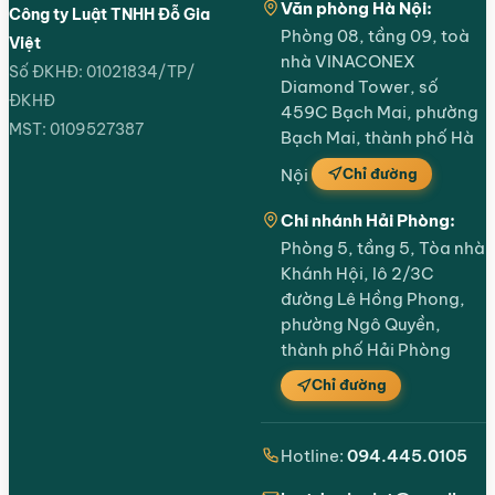
Văn phòng Hà Nội:
Công ty Luật TNHH Đỗ Gia
Phòng 08, tầng 09, toà
Việt
nhà VINACONEX
Số ĐKHĐ: 01021834/TP/
Diamond Tower, số
ĐKHĐ
459C Bạch Mai, phường
MST: 0109527387
Bạch Mai, thành phố Hà
Chỉ đường
Nội
Chi nhánh Hải Phòng:
Phòng 5, tầng 5, Tòa nhà
Khánh Hội, lô 2/3C
đường Lê Hồng Phong,
phường Ngô Quyền,
thành phố Hải Phòng
Chỉ đường
Hotline:
094.445.0105