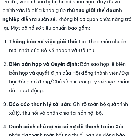
Do đó, việc chuẩn bị bộ hồ sơ khoa học, đầy đủ và
chính xác là chìa khóa giúp
thủ tục giải thể doanh
nghiệp
diễn ra suôn sẻ, không bị cơ quan chức năng trả
lại. Một bộ hồ sơ tiêu chuẩn bao gồm:
Thông báo về việc giải thể:
Lập theo mẫu chuẩn
mới nhất của Bộ Kế hoạch và Đầu tư.
Biên bản họp và Quyết định:
Bản sao hợp lệ biên
bản họp và quyết định của Hội đồng thành viên/Đại
hội đồng cổ đông/Chủ sở hữu công ty về việc chấm
dứt hoạt động.
Báo cáo thanh lý tài sản:
Ghi rõ toàn bộ quá trình
xử lý, thu hồi và phân chia tài sản nội bộ.
Danh sách chủ nợ và số nợ đã thanh toán:
Xác
nhận đã thanh toán hết nợ thuế, nợ tiền đóng bảo