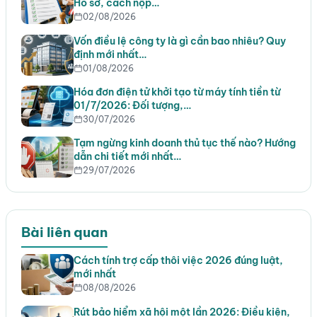
Hồ sơ, cách nộp…
02/08/2026
Vốn điều lệ công ty là gì cần bao nhiêu? Quy
định mới nhất…
01/08/2026
Hóa đơn điện tử khởi tạo từ máy tính tiền từ
01/7/2026: Đối tượng,…
30/07/2026
Tạm ngừng kinh doanh thủ tục thế nào? Hướng
dẫn chi tiết mới nhất…
29/07/2026
Bài liên quan
Cách tính trợ cấp thôi việc 2026 đúng luật,
mới nhất
08/08/2026
Rút bảo hiểm xã hội một lần 2026: Điều kiện,