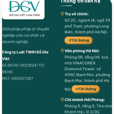
Thông tin liên hệ
Trụ sở chính:
Số 2C, ngách 16, ngõ 29
phố Trạm, phường Long
Giải pháp pháp lý chuyên
Biên, thành phố Hà Nội
nghiệp cho cá nhân và
Chỉ đường
doanh nghiệp.
Văn phòng Hà Nội:
Công ty Luật TNHH Đỗ Gia
Phòng 08, tầng 09, toà
Việt
nhà VINACONEX
Số ĐKHĐ: 01021834/TP/
Diamond Tower, số
ĐKHĐ
459C Bạch Mai, phường
MST: 0109527387
Bạch Mai, thành phố Hà
Chỉ đường
Nội
Chi nhánh Hải Phòng:
Phòng 5, tầng 5, Tòa nhà
Khánh Hội, lô 2/3C