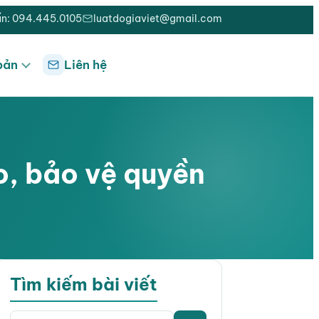
ấn: 094.445.0105
luatdogiaviet@gmail.com
bản
Liên hệ
ro, bảo vệ quyền
Tìm kiếm bài viết