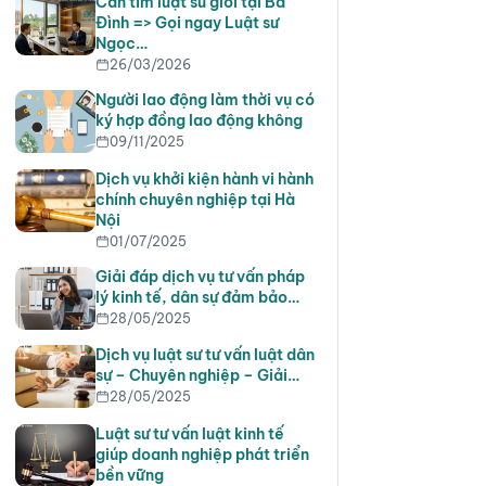
Cần tìm luật sư giỏi tại Ba
Đình => Gọi ngay Luật sư
Ngọc…
26/03/2026
Người lao động làm thời vụ có
ký hợp đồng lao động không
09/11/2025
Dịch vụ khởi kiện hành vi hành
chính chuyên nghiệp tại Hà
Nội
01/07/2025
Giải đáp dịch vụ tư vấn pháp
lý kinh tế, dân sự đảm bảo…
28/05/2025
Dịch vụ luật sư tư vấn luật dân
sự – Chuyên nghiệp – Giải…
28/05/2025
Luật sư tư vấn luật kinh tế
giúp doanh nghiệp phát triển
bền vững