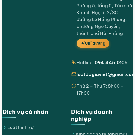
Phòng 5, tầng 5, Tòa nhà
Khánh Hội, lô 2/3C
đường Lê Hồng Phong,
phường Ngô Quyền,
thành phố Hải Phòng
Chỉ đường
Hotline:
094.445.0105
luatdogiaviet@gmail.co
Thứ 2 – Thứ 7: 8h00 –
17h30
Dịch vụ cá nhân
Dịch vụ doanh
nghiệp
Luật hình sự
Kinh doanh thương mại