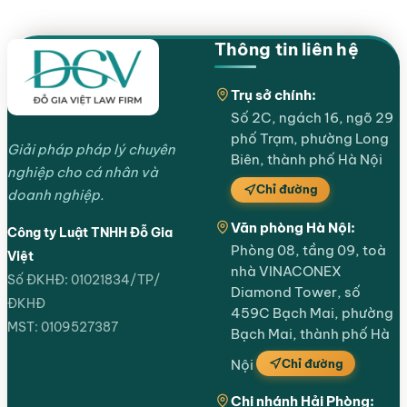
Thông tin liên hệ
Trụ sở chính:
Số 2C, ngách 16, ngõ 29
phố Trạm, phường Long
Giải pháp pháp lý chuyên
Biên, thành phố Hà Nội
nghiệp cho cá nhân và
Chỉ đường
doanh nghiệp.
Văn phòng Hà Nội:
Công ty Luật TNHH Đỗ Gia
Phòng 08, tầng 09, toà
Việt
nhà VINACONEX
Số ĐKHĐ: 01021834/TP/
Diamond Tower, số
ĐKHĐ
459C Bạch Mai, phường
MST: 0109527387
Bạch Mai, thành phố Hà
Chỉ đường
Nội
Chi nhánh Hải Phòng: