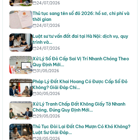
24/07/2026
Thủ tục sang tên sổ đỏ 2026: hồ sơ, chi phí và
thời gian
24/07/2026
Luật sư tư vấn đất đai tại Hà Nội: dịch vụ, quy
trình và…
24/07/2026
Xử Lý Sổ Đỏ Cấp Sai Vị Trí Nhanh Chóng Theo
Quy Định Mới…
31/05/2026
Pháp Lý Đất Khai Hoang Có Được Cấp Sổ Đỏ
Không? Giải Đáp Chi…
30/05/2026
Xử Lý Tranh Chấp Đất Không Giấy Tờ Nhanh
Chóng, Đúng Quy Định Mới…
29/05/2026
Thủ Tục Đòi Lại Đất Cho Mượn Có Khó Không?
Luật Sư Giải Đáp…
28/05/2026