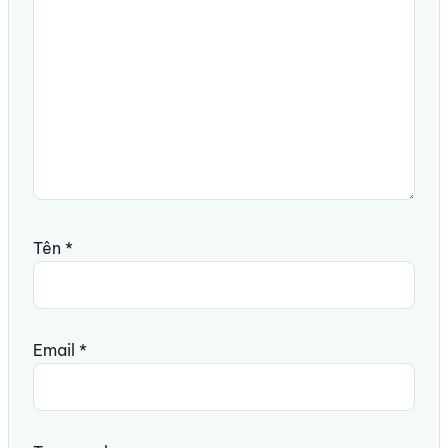
Tên
*
Email
*