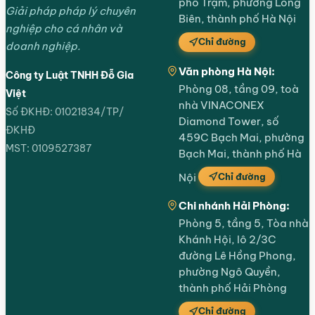
phố Trạm, phường Long
Giải pháp pháp lý chuyên
Biên, thành phố Hà Nội
nghiệp cho cá nhân và
Chỉ đường
doanh nghiệp.
Văn phòng Hà Nội:
Công ty Luật TNHH Đỗ Gia
Phòng 08, tầng 09, toà
Việt
nhà VINACONEX
Số ĐKHĐ: 01021834/TP/
Diamond Tower, số
ĐKHĐ
459C Bạch Mai, phường
MST: 0109527387
Bạch Mai, thành phố Hà
Chỉ đường
Nội
Chi nhánh Hải Phòng:
Phòng 5, tầng 5, Tòa nhà
Khánh Hội, lô 2/3C
đường Lê Hồng Phong,
phường Ngô Quyền,
thành phố Hải Phòng
Chỉ đường