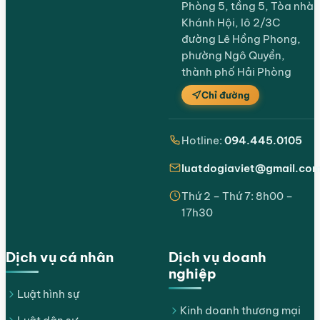
Phòng 5, tầng 5, Tòa nhà
Khánh Hội, lô 2/3C
đường Lê Hồng Phong,
phường Ngô Quyền,
thành phố Hải Phòng
Chỉ đường
Hotline:
094.445.0105
luatdogiaviet@gmail.co
Thứ 2 – Thứ 7: 8h00 –
17h30
Dịch vụ cá nhân
Dịch vụ doanh
nghiệp
Luật hình sự
Kinh doanh thương mại