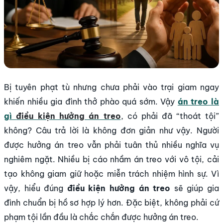
Bị tuyên phạt tù nhưng chưa phải vào trại giam ngay
khiến nhiều gia đình thở phào quá sớm. Vậy
án treo là
gì
điều kiện hưởng án treo
, có phải đã “thoát tội”
không? Câu trả lời là không đơn giản như vậy. Người
được hưởng án treo vẫn phải tuân thủ nhiều nghĩa vụ
nghiêm ngặt. Nhiều bị cáo nhầm án treo với vô tội, cải
tạo không giam giữ hoặc miễn trách nhiệm hình sự. Vì
vậy, hiểu đúng
điều kiện hưởng án treo
sẽ giúp gia
đình chuẩn bị hồ sơ hợp lý hơn. Đặc biệt, không phải cứ
phạm tội lần đầu là chắc chắn được hưởng án treo.