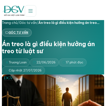
Trang chủ
/
Góc tư vấn
/
Án treo là gì điều kiện hưởng án treo…
GÓC TƯ VẤN
Án treo là gì điều kiện hưởng án
treo từ luật sư
Truong Loan
22/06/2026
17 phút đọc
Cập nhật 27/07/2026