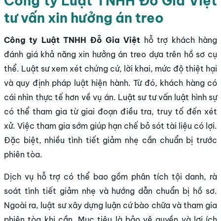
Công ty Luật TNHH Đỗ Gia Việt
tư vấn xin hưởng án treo
Công ty Luật TNHH Đỗ Gia Việt
hỗ trợ khách hàng
đánh giá khả năng xin hưởng án treo dựa trên hồ sơ cụ
thể. Luật sư xem xét chứng cứ, lời khai, mức độ thiệt hại
và quy định pháp luật hiện hành. Từ đó, khách hàng có
cái nhìn thực tế hơn về vụ án. Luật sư tư vấn luật hình sự
có thể tham gia từ giai đoạn điều tra, truy tố đến xét
xử. Việc tham gia sớm giúp hạn chế bỏ sót tài liệu có lợi.
Đặc biệt, nhiều tình tiết giảm nhẹ cần chuẩn bị trước
phiên tòa.
Dịch vụ hỗ trợ có thể bao gồm phân tích tội danh, rà
soát tình tiết giảm nhẹ và hướng dẫn chuẩn bị hồ sơ.
Ngoài ra, luật sư xây dựng luận cứ bào chữa và tham gia
phiên tòa khi cần. Mục tiêu là bảo vệ quyền và lợi ích