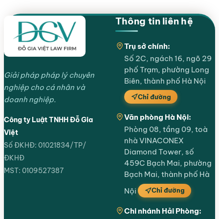
Thông tin liên hệ
Trụ sở chính:
Số 2C, ngách 16, ngõ 29
phố Trạm, phường Long
Giải pháp pháp lý chuyên
Biên, thành phố Hà Nội
nghiệp cho cá nhân và
Chỉ đường
doanh nghiệp.
Văn phòng Hà Nội:
Công ty Luật TNHH Đỗ Gia
Phòng 08, tầng 09, toà
Việt
nhà VINACONEX
Số ĐKHĐ: 01021834/TP/
Diamond Tower, số
ĐKHĐ
459C Bạch Mai, phường
MST: 0109527387
Bạch Mai, thành phố Hà
Chỉ đường
Nội
Chi nhánh Hải Phòng: