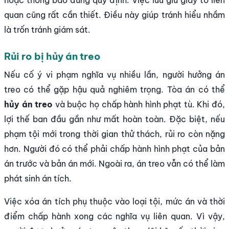
hoặc thông báo đúng quy định. Việc lưu giữ giấy tờ liên
quan cũng rất cần thiết. Điều này giúp tránh hiểu nhầm
là trốn tránh giám sát.
Rủi ro bị hủy án treo
Nếu cố ý vi phạm nghĩa vụ nhiều lần, người hưởng án
treo có thể gặp hậu quả nghiêm trọng. Tòa án có thể
hủy án treo
và buộc họ chấp hành hình phạt tù. Khi đó,
lợi thế ban đầu gần như mất hoàn toàn. Đặc biệt, nếu
phạm tội mới trong thời gian thử thách, rủi ro còn nặng
hơn. Người đó có thể phải chấp hành hình phạt của bản
án trước và bản án mới. Ngoài ra, án treo vẫn có thể làm
phát sinh án tích.
Việc xóa án tích phụ thuộc vào loại tội, mức án và thời
điểm chấp hành xong các nghĩa vụ liên quan. Vì vậy,