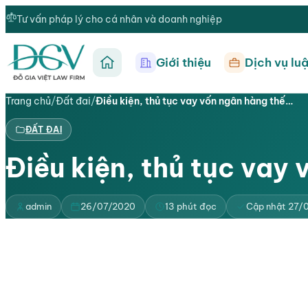
Tư vấn pháp lý cho cá nhân và doanh nghiệp
Giới thiệu
Dịch vụ luậ
Trang chủ
Trang chủ
/
Đất đai
/
Điều kiện, thủ tục vay vốn ngân hàng thế…
ĐẤT ĐAI
Điều kiện, thủ tục vay
admin
26/07/2020
13 phút đọc
Cập nhật 27/