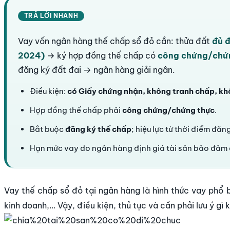
TRẢ LỜI NHANH
Vay vốn ngân hàng thế chấp sổ đỏ cần: thửa đất
đủ đ
2024)
→ ký hợp đồng thế chấp có
công chứng/chứ
đăng ký đất đai → ngân hàng giải ngân.
Điều kiện:
có Giấy chứng nhận, không tranh chấp, khô
Hợp đồng thế chấp phải
công chứng/chứng thực
.
Bắt buộc
đăng ký thế chấp
; hiệu lực từ thời điểm đăng
Hạn mức vay do ngân hàng định giá tài sản bảo đảm 
Vay thế chấp sổ đỏ tại ngân hàng là hình thức vay phổ b
kinh doanh,… Vậy, điều kiện, thủ tục và cần phải lưu ý gì 