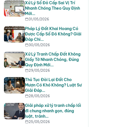
Xử Lý Sổ Đỏ Cấp Sai Vị Trí
Nhanh Chóng Theo Quy Định
Mới…
31/05/2026
Pháp Lý Đất Khai Hoang Có
Được Cấp Sổ Đỏ Không? Giải
Đáp Chi…
30/05/2026
Xử Lý Tranh Chấp Đất Không
Giấy Tờ Nhanh Chóng, Đúng
Quy Định Mới…
29/05/2026
Thủ Tục Đòi Lại Đất Cho
Mượn Có Khó Không? Luật Sư
Giải Đáp…
28/05/2026
Giải pháp xử lý tranh chấp lối
đi chung nhanh gọn, đúng
luật, tránh…
25/05/2026