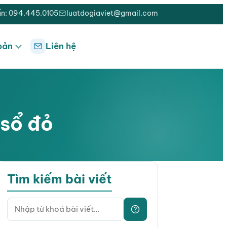
ấn: 094.445.0105
luatdogiaviet@gmail.com
bản
Liên hệ
 sổ đỏ
Tìm kiếm bài viết