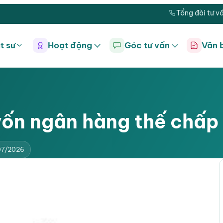
Tổng đài tư v
t sư
Hoạt động
Góc tư vấn
Văn 
 vốn ngân hàng thế chấp
07/2026