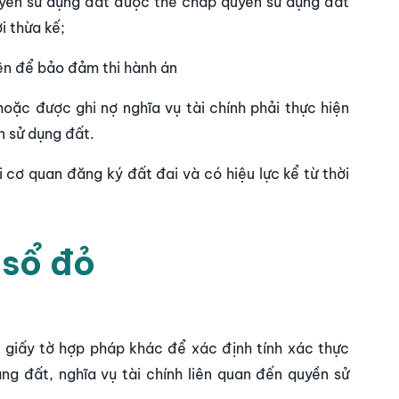
quyền sử dụng đất được thế chấp quyền sử dụng đất
i thừa kế;
ên để bảo đảm thi hành án
oặc được ghi nợ nghĩa vụ tài chính phải thực hiện
n sử dụng đất.
 cơ quan đăng ký đất đai và có hiệu lực kể từ thời
 sổ đỏ
giấy tờ hợp pháp khác để xác định tính xác thực
ng đất, nghĩa vụ tài chính liên quan đến quyền sử