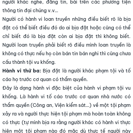
người khác nghe, đăng tin, bài trên các phương tiện
thông tin đại chúng v.v…
Người có hành vi loan truyền những điều biết rõ là bịa
đặt có thể biết điều đó do ai bịa đặt hoặc cũng có thể
chỉ biết đó là bịa đặt còn ai bịa đặt thì không biết.
Người loan truyền phải biết rõ điều mình loan truyền là
không có thực nếu họ còn bán tin bán nghi thì cũng chưa
cấu thành tội vu khống.
Hành vi thứ ba:
Bịa đặt là người khác phạm tội và tố
cáo họ trước cơ quan có thẩm quyền.
Đây là dạng hành vi đặc biệt của hành vi phạm tội vu
khống. Là hành vi tố cáo trước cơ quan nhà nước có
thẩm quyền (Công an, Viện kiểm sát…) về một tội phạm
xảy ra và người thực hiện tội phạm mà hoàn toàn không
có thực (tự mình bịa ra rằng người khác có hành vi thực
hiện một tội phạm nào đó mặc dù thực tế người này