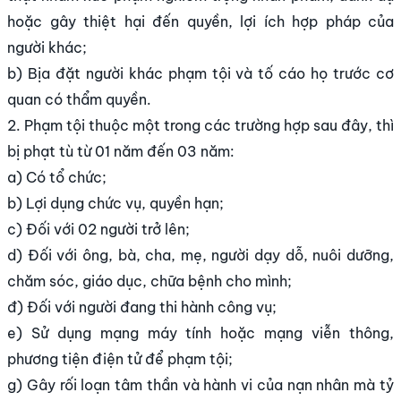
hoặc gây thiệt hại đến quyền, lợi ích hợp pháp của
người khác;
b) Bịa đặt người khác phạm tội và tố cáo họ trước cơ
quan có thẩm quyền.
2. Phạm tội thuộc một trong các trường hợp sau đây, thì
bị phạt tù từ 01 năm đến 03 năm:
a) Có tổ chức;
b) Lợi dụng chức vụ, quyền hạn;
c) Đối với 02 người trở lên;
d) Đối với ông, bà, cha, mẹ, người dạy dỗ, nuôi dưỡng,
chăm sóc, giáo dục, chữa bệnh cho mình;
đ) Đối với người đang thi hành công vụ;
e) Sử dụng mạng máy tính hoặc mạng viễn thông,
phương tiện điện tử để phạm tội;
g) Gây rối loạn tâm thần và hành vi của nạn nhân mà tỷ