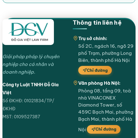
Thông tin liên hệ
Trụ sở chính:
Số 2C, ngách 16, ngõ 29
phố Trạm, phường Long
Giải pháp pháp lý chuyên
Biên, thành phố Hà Nội
nghiệp cho cá nhân và
Chỉ đường
doanh nghiệp.
Văn phòng Hà Nội:
Công ty Luật TNHH Đỗ Gia
Phòng 08, tầng 09, toà
Việt
nhà VINACONEX
Số ĐKHĐ: 01021834/TP/
Diamond Tower, số
ĐKHĐ
459C Bạch Mai, phường
MST: 0109527387
Bạch Mai, thành phố Hà
Chỉ đường
Nội