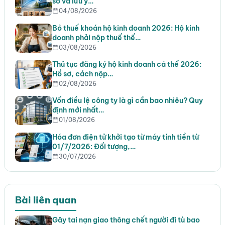
sơ và lưu ý…
04/08/2026
Bỏ thuế khoán hộ kinh doanh 2026: Hộ kinh
doanh phải nộp thuế thế…
03/08/2026
Thủ tục đăng ký hộ kinh doanh cá thể 2026:
Hồ sơ, cách nộp…
02/08/2026
Vốn điều lệ công ty là gì cần bao nhiêu? Quy
định mới nhất…
01/08/2026
Hóa đơn điện tử khởi tạo từ máy tính tiền từ
01/7/2026: Đối tượng,…
30/07/2026
Bài liên quan
Gây tai nạn giao thông chết người đi tù bao