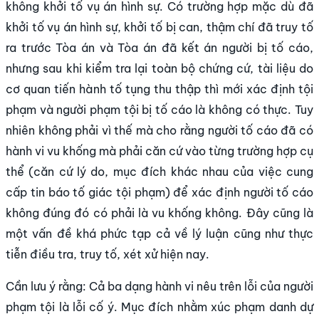
không khởi tố vụ án hình sự. Có trường hợp mặc dù đã
khởi tố vụ án hình sự, khởi tố bị can, thậm chí đã truy tố
ra trước Tòa án và Tòa án đã kết án người bị tố cáo,
nhưng sau khi kiểm tra lại toàn bộ chứng cứ, tài liệu do
cơ quan tiến hành tố tụng thu thập thì mới xác định tội
phạm và người phạm tội bị tố cáo là không có thực. Tuy
nhiên không phải vì thế mà cho rằng người tố cáo đã có
hành vi vu khống mà phải căn cứ vào từng trường hợp cụ
thể (căn cứ lý do, mục đích khác nhau của việc cung
cấp tin báo tố giác tội phạm) để xác định người tố cáo
không đúng đó có phải là vu khống không. Đây cũng là
một vấn đề khá phức tạp cả về lý luận cũng như thực
tiễn điều tra, truy tố, xét xử hiện nay.
Cần lưu ý rằng: Cả ba dạng hành vi nêu trên lỗi của người
phạm tội là lỗi cố ý. Mục đích nhằm xúc phạm danh dự