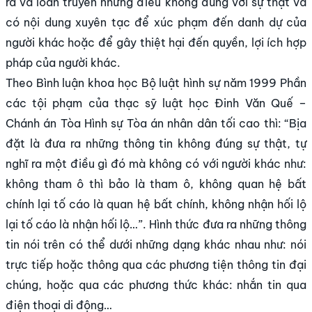
ra và loan truyền những điều không đúng với sự thật và
có nội dung xuyên tạc để xúc phạm đến danh dự của
người khác hoặc để gây thiệt hại đến quyền, lợi ích hợp
pháp của người khác.
Theo Bình luận khoa học Bộ luật hình sự năm 1999 Phần
các tội phạm của thạc sỹ luật học Đinh Văn Quế –
Chánh án Tòa Hình sự Tòa án nhân dân tối cao thì: “Bịa
đặt là đưa ra những thông tin không đúng sự thật, tự
nghĩ ra một điều gì đó mà không có với người khác như:
không tham ô thì bảo là tham ô, không quan hệ bất
chính lại tố cáo là quan hệ bất chính, không nhận hối lộ
lại tố cáo là nhận hối lộ…”. Hình thức đưa ra những thông
tin nói trên có thể dưới những dạng khác nhau như: nói
trực tiếp hoặc thông qua các phương tiện thông tin đại
chúng, hoặc qua các phương thức khác: nhắn tin qua
điện thoại di động…