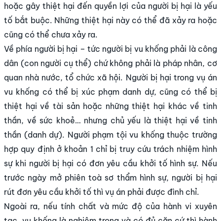
hoặc gây thiệt hại đến quyền lợi của người bị hại là yếu
tố bắt buộc. Những thiệt hại này có thể đã xảy ra hoặc
cũng có thể chưa xảy ra.
Về phía người bị hại – tức người bị vu khống phải là công
dân (con người cụ thể) chứ không phải là pháp nhân, cơ
quan nhà nước, tổ chức xã hội. Người bị hại trong vụ án
vu khống có thể bị xúc phạm danh dự, cũng có thể bị
thiệt hại về tài sản hoặc những thiệt hại khác về tinh
thần, về sức khoẻ… nhưng chủ yếu là thiệt hại về tinh
thần (danh dự). Người phạm tội vu khống thuộc trường
hợp quy định ở khoản 1 chỉ bị truy cứu trách nhiệm hình
sự khi người bị hại có đơn yêu cầu khởi tố hình sự. Nếu
trước ngày mở phiên toà sơ thẩm hình sự, người bị hại
rút đơn yêu cầu khởi tố thì vụ án phải được đình chỉ.
Ngoài ra, nếu tính chất và mức độ của hành vi xuyên
tạc, vu khống là nghiêm trọng và có đủ căn cứ thì hành