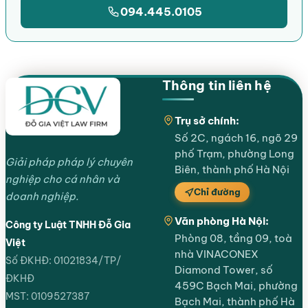
094.445.0105
Thông tin liên hệ
Trụ sở chính:
Số 2C, ngách 16, ngõ 29
phố Trạm, phường Long
Giải pháp pháp lý chuyên
Biên, thành phố Hà Nội
nghiệp cho cá nhân và
Chỉ đường
doanh nghiệp.
Văn phòng Hà Nội:
Công ty Luật TNHH Đỗ Gia
Phòng 08, tầng 09, toà
Việt
nhà VINACONEX
Số ĐKHĐ: 01021834/TP/
Diamond Tower, số
ĐKHĐ
459C Bạch Mai, phường
MST: 0109527387
Bạch Mai, thành phố Hà