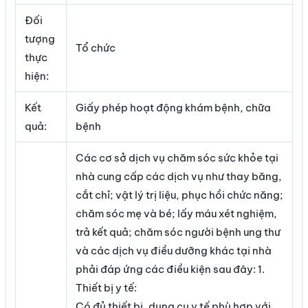
Đối
tượng
Tổ chức
thực
hiện:
Kết
Giấy phép hoạt động khám bệnh, chữa
quả:
bệnh
Các cơ sở dịch vụ chăm sóc sức khỏe tại
nhà cung cấp các dịch vụ như thay băng,
cắt chỉ; vật lý trị liệu, phục hồi chức năng;
chăm sóc mẹ và bé; lấy máu xét nghiệm,
trả kết quả; chăm sóc người bệnh ung thư
và các dịch vụ điều dưỡng khác tại nhà
phải đáp ứng các điều kiện sau đây: 1.
Thiết bị y tế:
Có đủ thiết bị, dụng cụ y tế phù hợp với