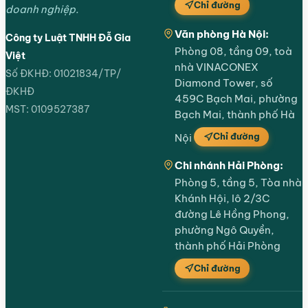
Chỉ đường
doanh nghiệp.
Văn phòng Hà Nội:
Công ty Luật TNHH Đỗ Gia
Phòng 08, tầng 09, toà
Việt
nhà VINACONEX
Số ĐKHĐ: 01021834/TP/
Diamond Tower, số
ĐKHĐ
459C Bạch Mai, phường
MST: 0109527387
Bạch Mai, thành phố Hà
Chỉ đường
Nội
Chi nhánh Hải Phòng:
Phòng 5, tầng 5, Tòa nhà
Khánh Hội, lô 2/3C
đường Lê Hồng Phong,
phường Ngô Quyền,
thành phố Hải Phòng
Chỉ đường