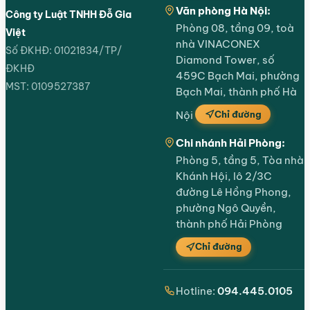
Văn phòng Hà Nội:
Công ty Luật TNHH Đỗ Gia
Phòng 08, tầng 09, toà
Việt
nhà VINACONEX
Số ĐKHĐ: 01021834/TP/
Diamond Tower, số
ĐKHĐ
459C Bạch Mai, phường
MST: 0109527387
Bạch Mai, thành phố Hà
Chỉ đường
Nội
Chi nhánh Hải Phòng:
Phòng 5, tầng 5, Tòa nhà
Khánh Hội, lô 2/3C
đường Lê Hồng Phong,
phường Ngô Quyền,
thành phố Hải Phòng
Chỉ đường
Hotline:
094.445.0105