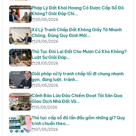
Pháp Lý Đất Khai Hoang Có Được Cấp Sổ Đỏ
Không? Giải Đáp Chi…
30/05/2026
Xử Lý Tranh Chấp Đất Không Giấy Tờ Nhanh
Chóng, Đúng Quy Định Mới…
29/05/2026
Thủ Tục Đòi Lại Đất Cho Mượn Có Khó Không?
Luật Sư Giải Đáp…
28/05/2026
Giải pháp xử lý tranh chấp lối đi chung nhanh
gọn, đúng luật, tránh…
25/05/2026
Cảnh Báo Lừa Đảo Chiếm Đoạt Tài Sản Qua
Giao Dịch Nhà Đất Và…
15/05/2026
Thủ tục cấp sổ đỏ lần đầu gồm những gì? Quy
trình chuẩn theo…
07/05/2026