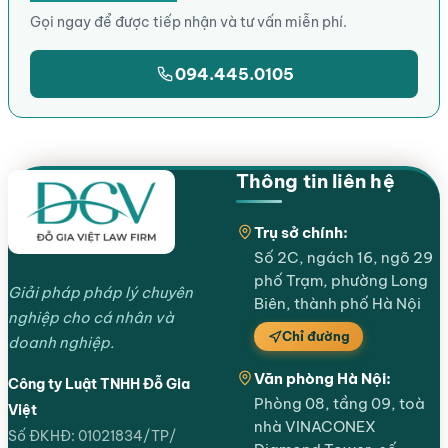
Gọi ngay để được tiếp nhận và tư vấn miễn phí.
094.445.0105
Thông tin liên hệ
Trụ sở chính:
Số 2C, ngách 16, ngõ 29
phố Trạm, phường Long
Giải pháp pháp lý chuyên
Biên, thành phố Hà Nội
nghiệp cho cá nhân và
Chỉ đường
doanh nghiệp.
Văn phòng Hà Nội:
Công ty Luật TNHH Đỗ Gia
Phòng 08, tầng 09, toà
Việt
nhà VINACONEX
Số ĐKHĐ: 01021834/TP/