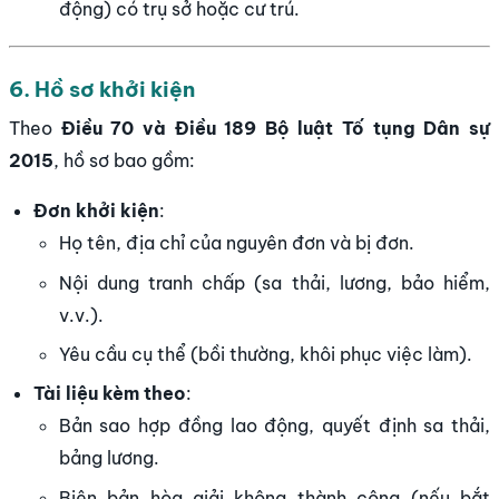
động) có trụ sở hoặc cư trú.
6. Hồ sơ khởi kiện
Theo
Điều 70 và Điều 189 Bộ luật Tố tụng Dân sự
2015
, hồ sơ bao gồm:
Đơn khởi kiện
:
Họ tên, địa chỉ của nguyên đơn và bị đơn.
Nội dung tranh chấp (sa thải, lương, bảo hiểm,
v.v.).
Yêu cầu cụ thể (bồi thường, khôi phục việc làm).
Tài liệu kèm theo
:
Bản sao hợp đồng lao động, quyết định sa thải,
bảng lương.
Biên bản hòa giải không thành công (nếu bắt