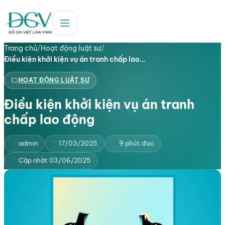
Trang chủ
/
Hoạt động luật sư
/
Điều kiện khởi kiện vụ án tranh chấp lao…
HOẠT ĐỘNG LUẬT SƯ
Điều kiện khởi kiện vụ án tranh
chấp lao động
admin
17/03/2025
9 phút đọc
Cập nhật 03/06/2025