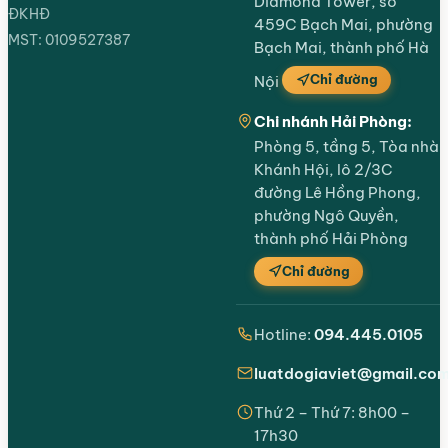
Diamond Tower, số
ĐKHĐ
459C Bạch Mai, phường
MST: 0109527387
Bạch Mai, thành phố Hà
Chỉ đường
Nội
Chi nhánh Hải Phòng:
Phòng 5, tầng 5, Tòa nhà
Khánh Hội, lô 2/3C
đường Lê Hồng Phong,
phường Ngô Quyền,
thành phố Hải Phòng
Chỉ đường
Hotline:
094.445.0105
luatdogiaviet@gmail.co
Thứ 2 – Thứ 7: 8h00 –
17h30