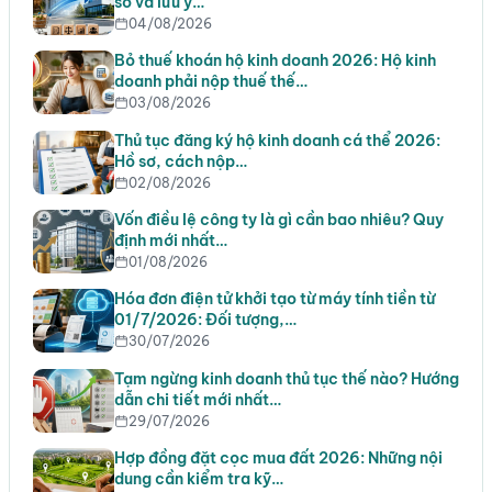
sơ và lưu ý…
04/08/2026
Bỏ thuế khoán hộ kinh doanh 2026: Hộ kinh
doanh phải nộp thuế thế…
03/08/2026
Thủ tục đăng ký hộ kinh doanh cá thể 2026:
Hồ sơ, cách nộp…
02/08/2026
Vốn điều lệ công ty là gì cần bao nhiêu? Quy
định mới nhất…
01/08/2026
Hóa đơn điện tử khởi tạo từ máy tính tiền từ
01/7/2026: Đối tượng,…
30/07/2026
Tạm ngừng kinh doanh thủ tục thế nào? Hướng
dẫn chi tiết mới nhất…
29/07/2026
Hợp đồng đặt cọc mua đất 2026: Những nội
dung cần kiểm tra kỹ…