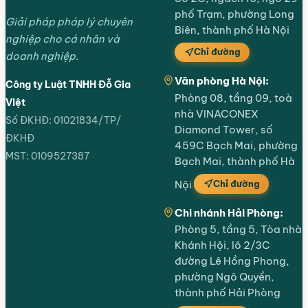
phố Trạm, phường Long
Giải pháp pháp lý chuyên
Biên, thành phố Hà Nội
nghiệp cho cá nhân và
Chỉ đường
doanh nghiệp.
Văn phòng Hà Nội:
Công ty Luật TNHH Đỗ Gia
Phòng 08, tầng 09, toà
Việt
nhà VINACONEX
Số ĐKHĐ: 01021834/TP/
Diamond Tower, số
ĐKHĐ
459C Bạch Mai, phường
MST: 0109527387
Bạch Mai, thành phố Hà
Chỉ đường
Nội
Chi nhánh Hải Phòng:
Phòng 5, tầng 5, Tòa nhà
Khánh Hội, lô 2/3C
đường Lê Hồng Phong,
phường Ngô Quyền,
thành phố Hải Phòng