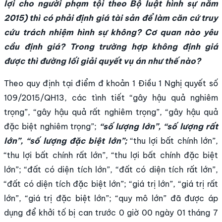
lợi cho người phạm tội theo
Bộ luật hình sự
năm
2015) thì có phải định giá tài sản để làm căn cứ truy
cứu trách nhiệm hình sự không? Cơ quan nào yêu
cầu định giá? Trong trường hợp không định giá
được thì đường lối giải quyết vụ án như thế nào?
Theo quy định tại điểm đ khoản 1 Điều 1 Nghị quyết số
109/2015/QH13, các tình tiết “gây hậu quả nghiêm
trọng”, “gây hậu quả rất nghiêm trọng”, “gây hậu quả
đặc biệt nghiêm trọng”;
“số lượng lớn”, “số lượng rất
lớn”, “số lượng đặc biệt lớn”;
“thu lợi bất chính lớn”,
“thu lợi bất chính rất lớn”, “thu lợi bất chính đặc biệt
lớn”; “đất có diện tích lớn”, “đất có diện tích rất lớn”,
“đất có diện tích đặc biệt lớn”; “giá trị lớn”, “giá trị rất
lớn”, “giá trị đặc biệt lớn”; “quy mô lớn” đã được áp
dụng để khởi tố bị can trước 0 giờ 00 ngày 01 tháng 7