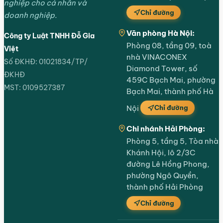
nghiệp cho cá nhân và
Chỉ đường
doanh nghiệp.
Văn phòng Hà Nội:
Công ty Luật TNHH Đỗ Gia
Phòng 08, tầng 09, toà
Việt
nhà VINACONEX
Số ĐKHĐ: 01021834/TP/
Diamond Tower, số
ĐKHĐ
459C Bạch Mai, phường
MST: 0109527387
Bạch Mai, thành phố Hà
Chỉ đường
Nội
Chi nhánh Hải Phòng:
Phòng 5, tầng 5, Tòa nhà
Khánh Hội, lô 2/3C
đường Lê Hồng Phong,
phường Ngô Quyền,
thành phố Hải Phòng
Chỉ đường