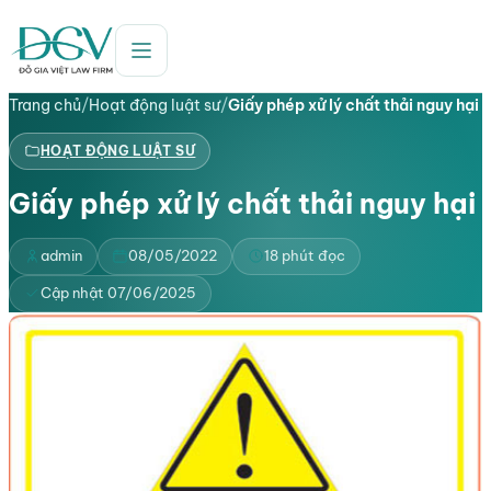
Trang chủ
/
Hoạt động luật sư
/
Giấy phép xử lý chất thải nguy hại
HOẠT ĐỘNG LUẬT SƯ
Giấy phép xử lý chất thải nguy hại
admin
08/05/2022
18 phút đọc
Cập nhật 07/06/2025