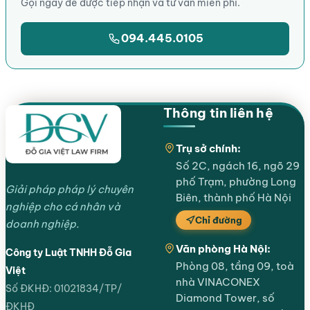
Gọi ngay để được tiếp nhận và tư vấn miễn phí.
094.445.0105
Thông tin liên hệ
Trụ sở chính:
Số 2C, ngách 16, ngõ 29
phố Trạm, phường Long
Giải pháp pháp lý chuyên
Biên, thành phố Hà Nội
nghiệp cho cá nhân và
Chỉ đường
doanh nghiệp.
Văn phòng Hà Nội:
Công ty Luật TNHH Đỗ Gia
Phòng 08, tầng 09, toà
Việt
nhà VINACONEX
Số ĐKHĐ: 01021834/TP/
Diamond Tower, số
ĐKHĐ