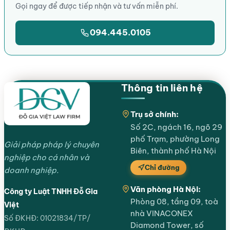
Gọi ngay để được tiếp nhận và tư vấn miễn phí.
094.445.0105
Thông tin liên hệ
Trụ sở chính:
Số 2C, ngách 16, ngõ 29
phố Trạm, phường Long
Giải pháp pháp lý chuyên
Biên, thành phố Hà Nội
nghiệp cho cá nhân và
Chỉ đường
doanh nghiệp.
Văn phòng Hà Nội:
Công ty Luật TNHH Đỗ Gia
Phòng 08, tầng 09, toà
Việt
nhà VINACONEX
Số ĐKHĐ: 01021834/TP/
Diamond Tower, số