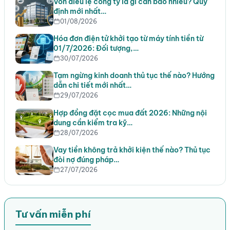
Vốn điều lệ công ty là gì cần bao nhiêu? Quy
định mới nhất…
01/08/2026
Hóa đơn điện tử khởi tạo từ máy tính tiền từ
01/7/2026: Đối tượng,…
30/07/2026
Tạm ngừng kinh doanh thủ tục thế nào? Hướng
dẫn chi tiết mới nhất…
29/07/2026
Hợp đồng đặt cọc mua đất 2026: Những nội
dung cần kiểm tra kỹ…
28/07/2026
Vay tiền không trả khởi kiện thế nào? Thủ tục
đòi nợ đúng pháp…
27/07/2026
Tư vấn miễn phí