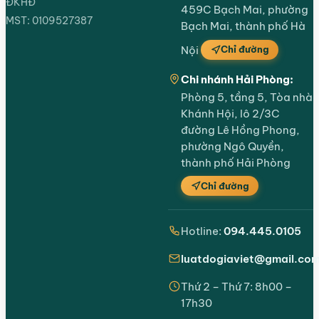
ĐKHĐ
459C Bạch Mai, phường
MST: 0109527387
Bạch Mai, thành phố Hà
Chỉ đường
Nội
Chi nhánh Hải Phòng:
Phòng 5, tầng 5, Tòa nhà
Khánh Hội, lô 2/3C
đường Lê Hồng Phong,
phường Ngô Quyền,
thành phố Hải Phòng
Chỉ đường
Hotline:
094.445.0105
luatdogiaviet@gmail.co
Thứ 2 – Thứ 7: 8h00 –
17h30