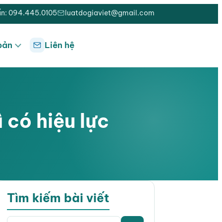
ấn: 094.445.0105
luatdogiaviet@gmail.com
bản
Liên hệ
 có hiệu lực
Tìm kiếm bài viết