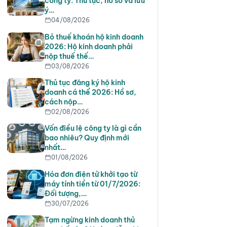
công ty: Thủ tục, hồ sơ và lưu
ý…
04/08/2026
Bỏ thuế khoán hộ kinh doanh
2026: Hộ kinh doanh phải
nộp thuế thế…
03/08/2026
Thủ tục đăng ký hộ kinh
doanh cá thể 2026: Hồ sơ,
cách nộp…
02/08/2026
Vốn điều lệ công ty là gì cần
bao nhiêu? Quy định mới
nhất…
01/08/2026
Hóa đơn điện tử khởi tạo từ
máy tính tiền từ 01/7/2026:
Đối tượng,…
30/07/2026
Tạm ngừng kinh doanh thủ