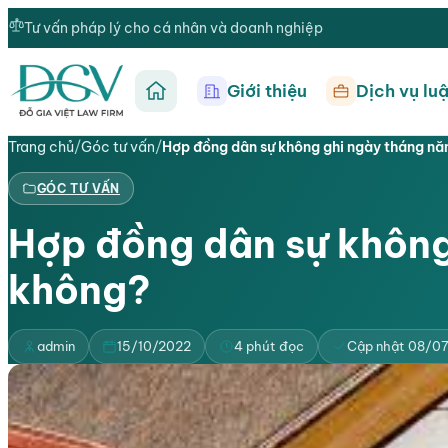
Tư vấn pháp lý cho cá nhân và doanh nghiệp
Giới thiệu
Dịch vụ luậ
Trang chủ
Trang chủ
/
Góc tư vấn
/
Hợp đồng dân sự không ghi ngày tháng n
GÓC TƯ VẤN
Hợp đồng dân sự không 
không?
admin
15/10/2022
4 phút đọc
Cập nhật 08/0