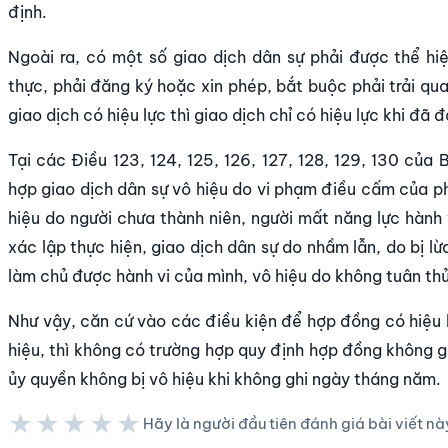
định.
Ngoài ra, có một số giao dịch dân sự phải được thể h
thực, phải đăng ký hoặc xin phép, bắt buộc phải trải qu
giao dịch có hiệu lực thì giao dịch chỉ có hiệu lực khi đã
Tại các Điều 123, 124, 125, 126, 127, 128, 129, 130 của
hợp giao dịch dân sự vô hiệu do vi phạm điều cấm của phá
hiệu do người chưa thành niên, người mất năng lực hành v
xác lập thực hiện, giao dịch dân sự do nhầm lẫn, do bị l
làm chủ được hành vi của mình, vô hiệu do không tuân thủ
Như vậy, căn cứ vào các điều kiện để hợp đồng có hiệu
hiệu, thì không có trường hợp quy định hợp đồng không g
ủy quyền không bị vô hiệu khi không ghi ngày tháng năm.
★★★★★
Hãy là người đầu tiên đánh giá bài viết nà
★★★★★