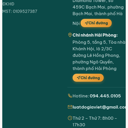
Diamond Tower, số
ĐKHĐ
459C Bạch Mai, phường
MST: 0109527387
Bạch Mai, thành phố Hà
Chỉ đường
Nội
Chi nhánh Hải Phòng:
Phòng 5, tầng 5, Tòa nhà
Khánh Hội, lô 2/3C
đường Lê Hồng Phong,
phường Ngô Quyền,
thành phố Hải Phòng
Chỉ đường
Hotline:
094.445.0105
luatdogiaviet@gmail.co
Thứ 2 – Thứ 7: 8h00 –
17h30