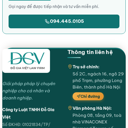
Gọi ngay để được tiếp nhận và tư vấn miễn phí.
094.445.0105
Thông tin liên hệ
Trụ sở chính:
Số 2C, ngách 16, ngõ 29
phố Trạm, phường Long
Giải pháp pháp lý chuyên
Biên, thành phố Hà Nội
nghiệp cho cá nhân và
Chỉ đường
doanh nghiệp.
Văn phòng Hà Nội:
Công ty Luật TNHH Đỗ Gia
Phòng 08, tầng 09, toà
Việt
nhà VINACONEX
Số ĐKHĐ: 01021834/TP/