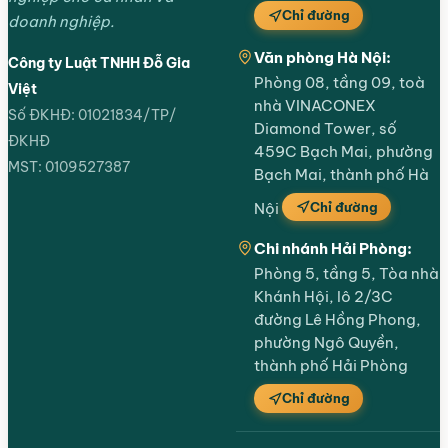
Chỉ đường
doanh nghiệp.
Văn phòng Hà Nội:
Công ty Luật TNHH Đỗ Gia
Phòng 08, tầng 09, toà
Việt
nhà VINACONEX
Số ĐKHĐ: 01021834/TP/
Diamond Tower, số
ĐKHĐ
459C Bạch Mai, phường
MST: 0109527387
Bạch Mai, thành phố Hà
Chỉ đường
Nội
Chi nhánh Hải Phòng:
Phòng 5, tầng 5, Tòa nhà
Khánh Hội, lô 2/3C
đường Lê Hồng Phong,
phường Ngô Quyền,
thành phố Hải Phòng
Chỉ đường