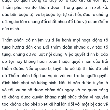
được cơ quan công tố truy tố ra tòa xét xử với một
Thẩm phán và Bồi thẩm đoàn. Trong quá trình xét xử,
các bên buộc tội và bị buộc tội tự xét hỏi, đưa ra chứng
cứ, người làm chứng đối chất nhau để bảo vệ quan điểm
của mình.
Thẩm phán có nhiệm vụ điều hành mọi hoạt động tố
tụng hướng dẫn cho Bồi thẩm đoàn những quy tắc tố
tụng, chứng cứ và luật nội dung. Việc quyết định bị cáo
có tội hay không hoàn toàn thuộc quyền hạn của Bồi
thẩm đoàn. Nếu bị cáo bị tuyên là có tội thì lúc đó chỉ
có Thẩm phán tiếp tục vụ án với vai trò là người quyết
định hình phạt và lượng hình. Nếu bị cáo được tuyên là
vô tội, vụ án sẽ được chấm dứt ngay và cơ quan công
tố không được quyền kháng nghị phúc thẩm vì nguyên
tắc không cho phép xét xử hai lần đối với một bị cáo về