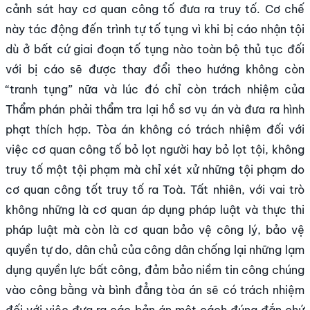
cảnh sát hay cơ quan công tố đưa ra truy tố. Cơ chế
này tác động đến trình tự tố tụng vì khi bị cáo nhận tội
dù ở bất cứ giai đoạn tố tụng nào toàn bộ thủ tục đối
với bị cáo sẽ được thay đổi theo hướng không còn
“tranh tụng” nữa và lúc đó chỉ còn trách nhiệm của
Thẩm phán phải thẩm tra lại hồ sơ vụ án và đưa ra hình
phạt thích hợp. Tòa án không có trách nhiệm đối với
việc cơ quan công tố bỏ lọt người hay bỏ lọt tội, không
truy tố một tội phạm mà chỉ xét xử những tội phạm do
cơ quan công tốt truy tố ra Toà. Tất nhiên, với vai trò
không những là cơ quan áp dụng pháp luật và thực thi
pháp luật mà còn là cơ quan bảo vệ công lý, bảo vệ
quyền tự do, dân chủ của công dân chống lại những lạm
dụng quyền lực bất công, đảm bảo niềm tin công chúng
vào công bằng và bình đẳng tòa án sẽ có trách nhiệm
đối với việc đưa ra các bản án một cách đúng đắn chứ