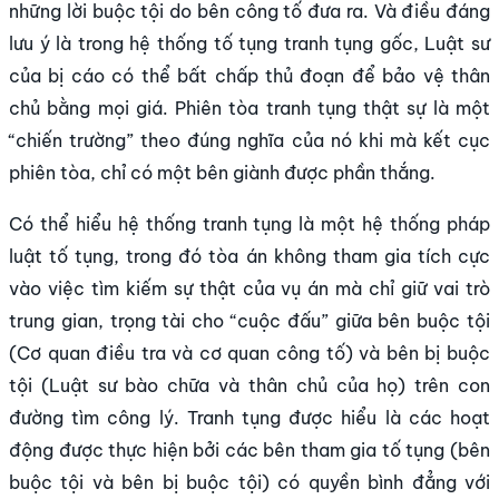
những lời buộc tội do bên công tố đưa ra. Và điều đáng
lưu ý là trong hệ thống tố tụng tranh tụng gốc, Luật sư
của bị cáo có thể bất chấp thủ đoạn để bảo vệ thân
chủ bằng mọi giá. Phiên tòa tranh tụng thật sự là một
“chiến trường” theo đúng nghĩa của nó khi mà kết cục
phiên tòa, chỉ có một bên giành được phần thắng.
Có thể hiểu hệ thống tranh tụng là một hệ thống pháp
luật tố tụng, trong đó tòa án không tham gia tích cực
vào việc tìm kiếm sự thật của vụ án mà chỉ giữ vai trò
trung gian, trọng tài cho “cuộc đấu” giữa bên buộc tội
(Cơ quan điều tra và cơ quan công tố) và bên bị buộc
tội (Luật sư bào chữa và thân chủ của họ) trên con
đường tìm công lý. Tranh tụng được hiểu là các hoạt
động được thực hiện bởi các bên tham gia tố tụng (bên
buộc tội và bên bị buộc tội) có quyền bình đẳng với