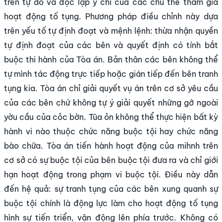
trên tự do và độc lập ý chí của các chủ thể tham gia
hoạt động tố tụng. Phương pháp điều chỉnh này dựa
trên yếu tố tự định đoạt và mệnh lệnh: thừa nhận quyền
tự định đoạt của các bên và quyết định có tính bắt
buộc thi hành của Tòa án. Bản thân các bên không thể
tự mình tác động trực tiếp hoặc gián tiếp đến bên tranh
tụng kia. Tòa án chỉ giải quyết vụ án trên cơ sở yêu cầu
của các bên chứ không tự ý giải quyết những gỡ ngoài
yờu cầu của cỏc bờn. Tũa ỏn không thể thực hiện bất kỳ
hành vi nào thuộc chức năng buộc tội hay chức năng
bào chữa. Tòa án tiến hành hoạt động của mihnh trên
cơ sở có sự buộc tội của bên buộc tội đưa ra và chỉ giới
hạn hoạt động trong phạm vi buộc tội. Điều này dẫn
đến hệ quả: sự tranh tụng của các bên xung quanh sự
buộc tội chính là động lực làm cho hoạt động tố tụng
hình sự tiến triển, vận động lên phía trước. Không có