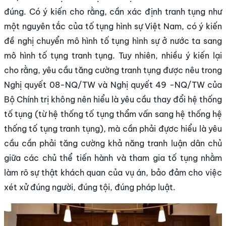
đúng. Có ý kiến cho rằng, cần xác định tranh tụng như
một nguyên tắc của tố tụng hình sự Việt Nam, có ý kiến
đề nghị chuyển mô hình tố tụng hình sự ở nước ta sang
mô hình tố tụng tranh tụng. Tuy nhiên, nhiều ý kiến lại
cho rằng, yêu cầu tăng cường tranh tụng được nêu trong
Nghị quyết 08-NQ/TW và Nghị quyết 49 -NQ/TW của
Bộ Chính trị không nên hiểu là yêu cầu thay đổi hệ thống
tố tụng (từ hệ thống tố tụng thẩm vấn sang hệ thống hệ
thống tố tụng tranh tụng), mà cần phải đựơc hiểu là yêu
cầu cần phải tăng cường khả năng tranh luận dân chủ
giữa các chủ thể tiến hành và tham gia tố tụng nhằm
làm rõ sự thật khách quan của vụ án, bảo đảm cho việc
xét xử đúng người, đúng tội, đúng pháp luật.