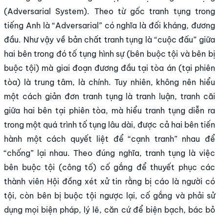
(Adversarial System). Theo từ gốc tranh tụng trong
tiếng Anh là “Adversarial” có nghĩa là đối kháng, đương
đầu. Như vậy về bản chất tranh tụng là “cuộc đấu” giữa
hai bên trong đó tố tụng hình sự (bên buộc tội và bên bị
buộc tội) mà giai đoạn đương đầu tại tòa án (tại phiên
tòa) là trung tâm, là chính. Tuy nhiên, không nên hiểu
một cách giản đơn tranh tụng là tranh luận, tranh cãi
giữa hai bên tại phiên tòa, mà hiểu tranh tụng diễn ra
trong một quá trình tố tụng lâu dài, được cả hai bên tiến
hành một cách quyết liệt để “cạnh tranh” nhau để
“chống” lại nhau. Theo đúng nghĩa, tranh tụng là việc
bên buộc tội (công tố) cố gắng để thuyết phục các
thành viên Hội đồng xét xử tin rằng bị cáo là người có
tội, còn bên bị buộc tội ngược lại, cố gắng và phải sử
dụng mọi biện pháp, lý lẽ, căn cứ để biện bạch, bác bỏ