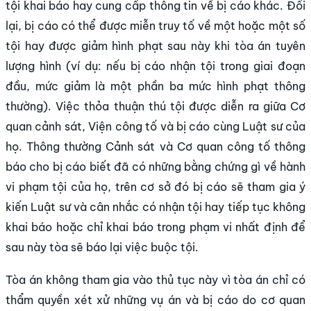
tội khai báo hay cung cấp thông tin về bị cáo khác. Đổi
lại, bị cáo có thể được miễn truy tố về một hoặc một số
tội hay được giảm hình phạt sau này khi tòa án tuyên
lượng hình (ví dụ: nếu bị cáo nhận tội trong giai đoạn
đầu, mức giảm là một phần ba mức hình phạt thông
thường). Việc thỏa thuận thú tội được diễn ra giữa Cơ
quan cảnh sát, Viện công tố và bị cáo cùng Luật sư của
họ. Thông thường Cảnh sát và Cơ quan công tố thông
báo cho bị cáo biết đã có những bằng chứng gì về hành
vi phạm tội của họ, trên cơ sở đó bị cáo sẽ tham gia ý
kiến Luật sư và cân nhắc có nhận tội hay tiếp tục không
khai báo hoặc chỉ khai báo trong phạm vi nhất định để
sau này tòa sẽ báo lại việc buộc tội.
Tòa án không tham gia vào thủ tục này vì tòa án chỉ có
thẩm quyền xét xử những vụ án và bị cáo do cơ quan