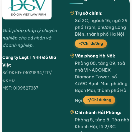
Trụ sở chính:
Số 2C, ngách 16, ngõ 29
phố Trạm, phường Long
Giải pháp pháp lý chuyên
Biên, thành phố Hà Nội
nghiệp cho cá nhân và
Chỉ đường
doanh nghiệp.
Văn phòng Hà Nội:
Công ty Luật TNHH Đỗ Gia
Phòng 08, tầng 09, toà
Việt
nhà VINACONEX
Số ĐKHĐ: 01021834/TP/
Diamond Tower, số
ĐKHĐ
459C Bạch Mai, phường
MST: 0109527387
Bạch Mai, thành phố Hà
Chỉ đường
Nội
Chi nhánh Hải Phòng:
Phòng 5, tầng 5, Tòa nhà
Khánh Hội, lô 2/3C