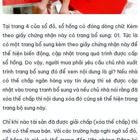
Tại trang 4 của sổ đỏ, sổ hồng có đóng dòng chữ: Kèm
theo giấy chứng nhận này có trang bổ sung: 01. Tức là
có một trang bổ sung kèm theo giấy chứng nhận này để
thể hiện biến động, cập nhật trong quá trình được cấp
sổ hồng. Do vậy, người mua phải yêu cầu chủ nhà xuất
trình trang bổ sung đó để xem nội dung là gì? Nếu nhà
có thế chấp ngân hàng vay tìn dụng thì sẽ được cập
nhật vào trong tranh bổ sung và nếu chủ nhà nói rằng đã
xóa thế chấp thì nội dung xóa đó cũng sẽ thể hiện trong
trang bộ sung này.
Chỉ khi nào tài sản đã được giải chấp (xóa thế chấp) thì
mới có thể mua bán. Với các trường hợp nghi ngờ sổ đỏ,
sổ hồng là giả có thể mang đến Văn phòng Đăng ký