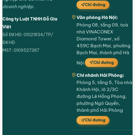
Chỉ đường
doanh nghiệp.
Văn phòng Hà Nội:
Công ty Luật TNHH Đỗ Gia
Phòng 08, tầng 09, toà
Việt
nhà VINACONEX
Số ĐKHĐ: 01021834/TP/
Diamond Tower, số
ĐKHĐ
459C Bạch Mai, phường
MST: 0109527387
Bạch Mai, thành phố Hà
Chỉ đường
Nội
Chi nhánh Hải Phòng:
Phòng 5, tầng 5, Tòa nhà
Khánh Hội, lô 2/3C
đường Lê Hồng Phong,
phường Ngô Quyền,
thành phố Hải Phòng
Chỉ đường