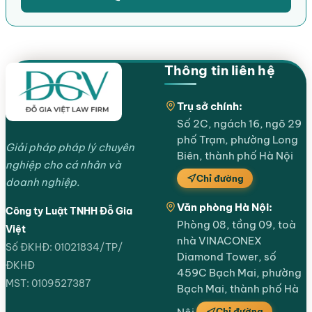
Thông tin liên hệ
Trụ sở chính:
Số 2C, ngách 16, ngõ 29
phố Trạm, phường Long
Giải pháp pháp lý chuyên
Biên, thành phố Hà Nội
nghiệp cho cá nhân và
Chỉ đường
doanh nghiệp.
Văn phòng Hà Nội:
Công ty Luật TNHH Đỗ Gia
Phòng 08, tầng 09, toà
Việt
nhà VINACONEX
Số ĐKHĐ: 01021834/TP/
Diamond Tower, số
ĐKHĐ
459C Bạch Mai, phường
MST: 0109527387
Bạch Mai, thành phố Hà
Chỉ đường