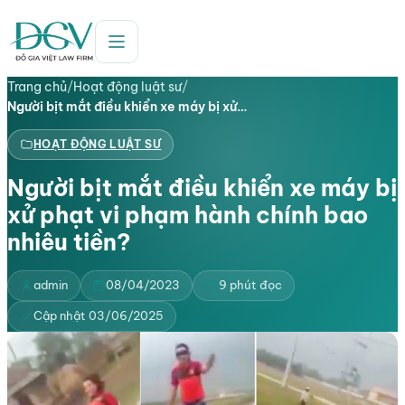
Trang chủ
/
Hoạt động luật sư
/
Người bịt mắt điều khiển xe máy bị xử…
HOẠT ĐỘNG LUẬT SƯ
Người bịt mắt điều khiển xe máy bị
xử phạt vi phạm hành chính bao
nhiêu tiền?
admin
08/04/2023
9 phút đọc
Cập nhật 03/06/2025