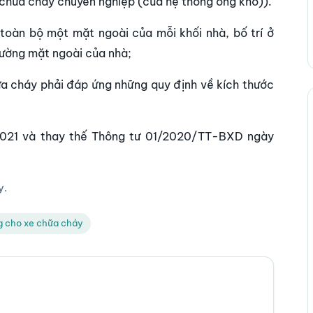
 chữa cháy chuyên nghiệp (của hệ thống ống khô)).
 toàn bộ một mặt ngoài của mỗi khối nhà, bố trí ở
tường mặt ngoài của nhà;
ữa cháy phải đáp ứng những quy định về kích thước
2021 và thay thế Thông tư 01/2020/TT-BXD ngày
y.
 cho xe chữa cháy