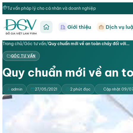
Tư vấn pháp lý cho cá nhân và doanh nghiệp
Giới thiệu
Dịch vụ luậ
Trang chủ
Trang chủ
/
Góc tư vấn
/
Quy chuẩn mới về an toàn cháy đối với…
GÓC TƯ VẤN
Quy chuẩn mới về an to
admin
27/05/2021
2 phút đọc
Cập nhật 09/0