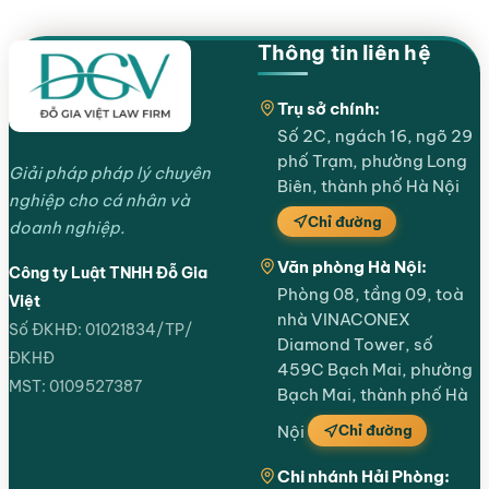
Thông tin liên hệ
Trụ sở chính:
Số 2C, ngách 16, ngõ 29
phố Trạm, phường Long
Giải pháp pháp lý chuyên
Biên, thành phố Hà Nội
nghiệp cho cá nhân và
Chỉ đường
doanh nghiệp.
Văn phòng Hà Nội:
Công ty Luật TNHH Đỗ Gia
Phòng 08, tầng 09, toà
Việt
nhà VINACONEX
Số ĐKHĐ: 01021834/TP/
Diamond Tower, số
ĐKHĐ
459C Bạch Mai, phường
MST: 0109527387
Bạch Mai, thành phố Hà
Chỉ đường
Nội
Chi nhánh Hải Phòng: