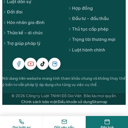
Luật dân sự
Hợp đồng
Đất đai
Đầu tư – đấu thầu
Hôn nhân gia đình
Thủ tục cấp phép
Thừa kế – di chúc
Trọng tài thương mại
Trợ giúp pháp lý
Luật hành chính
Nội dung trên website mang tính tham khảo chung và không thay thế
ý kiến tư vấn pháp lý áp dụng cho từng vụ việc cụ thể.
© 2026 Công ty Luật TNHH Đỗ Gia Việt. Bảo lưu mọi quyền.
Chính sách bảo mật
Điều khoản sử dụng
Sitemap
Gọi luật sư
Gửi yêu cầu
Đặt lịch