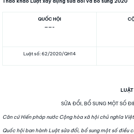
Thao khảo Luật xây dựng sửa đổi và bổ sung 2020
QUỐC HỘI
CỘ
——-
Luật s
ố: 62/2020/QH14
LUẬT
SỬA ĐỔI, BỔ SUNG MỘT SỐ Đ
Căn cứ Hiến pháp nước Cộng hòa xã hội chủ nghĩa Việ
Quốc hội ban hành Luật sửa đổi, bổ sung một số điều