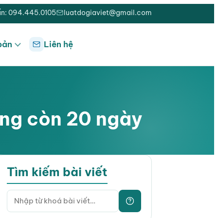
ấn: 094.445.0105
luatdogiaviet@gmail.com
bản
Liên hệ
ống còn 20 ngày
Tìm kiếm bài viết