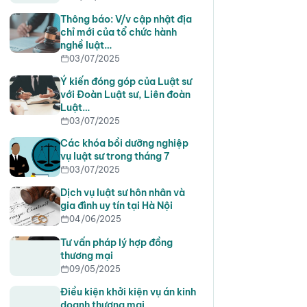
Thông báo: V/v cập nhật địa
chỉ mới của tổ chức hành
nghề luật…
03/07/2025
Ý kiến đóng góp của Luật sư
với Đoàn Luật sư, Liên đoàn
Luật…
03/07/2025
Các khóa bồi dưỡng nghiệp
vụ luật sư trong tháng 7
03/07/2025
Dịch vụ luật sư hôn nhân và
gia đình uy tín tại Hà Nội
04/06/2025
Tư vấn pháp lý hợp đồng
thương mại
09/05/2025
Điều kiện khởi kiện vụ án kinh
doanh thương mại