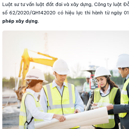
Luật sư tư vấn luật đất đai và xây dựng, Công ty luật Đ
số 62/2020/QH142020 có hiệu lực thi hành từ ngày 0
phép
x
ây dựng
.