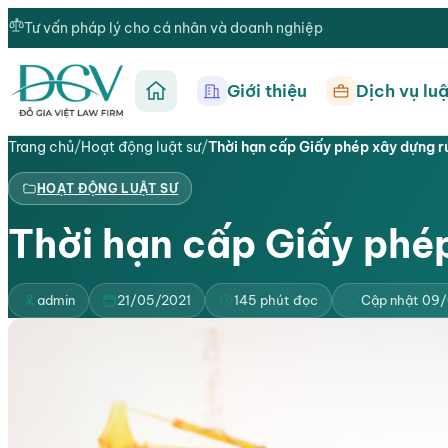
Tư vấn pháp lý cho cá nhân và doanh nghiệp
Giới thiệu
Dịch vụ luậ
Trang chủ
Trang chủ
/
Hoạt động luật sư
/
Thời hạn cấp Giấy phép xây dựng r
HOẠT ĐỘNG LUẬT SƯ
Thời hạn cấp Giấy phé
admin
21/05/2021
145 phút đọc
Cập nhật 09