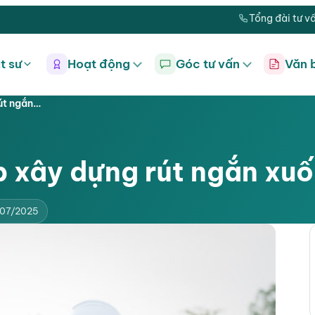
Tổng đài tư v
t sư
Hoạt động
Góc tư vấn
Văn 
út ngắn…
p xây dựng rút ngắn xu
/07/2025