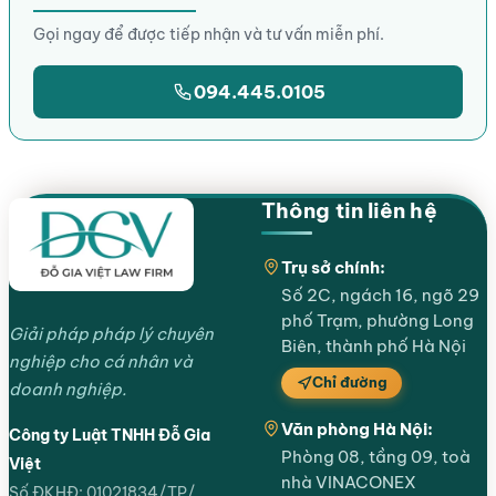
Gọi ngay để được tiếp nhận và tư vấn miễn phí.
094.445.0105
Thông tin liên hệ
Trụ sở chính:
Số 2C, ngách 16, ngõ 29
phố Trạm, phường Long
Giải pháp pháp lý chuyên
Biên, thành phố Hà Nội
nghiệp cho cá nhân và
Chỉ đường
doanh nghiệp.
Văn phòng Hà Nội:
Công ty Luật TNHH Đỗ Gia
Phòng 08, tầng 09, toà
Việt
nhà VINACONEX
Số ĐKHĐ: 01021834/TP/