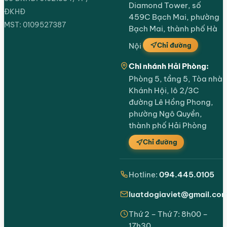
Diamond Tower, số
ĐKHĐ
459C Bạch Mai, phường
MST: 0109527387
Bạch Mai, thành phố Hà
Chỉ đường
Nội
Chi nhánh Hải Phòng:
Phòng 5, tầng 5, Tòa nhà
Khánh Hội, lô 2/3C
đường Lê Hồng Phong,
phường Ngô Quyền,
thành phố Hải Phòng
Chỉ đường
Hotline:
094.445.0105
luatdogiaviet@gmail.co
Thứ 2 – Thứ 7: 8h00 –
17h30