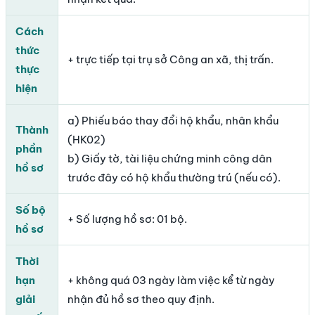
Cách
thức
+ trực tiếp tại trụ sở Công an xã, thị trấn.
thực
hiện
a) Phiếu báo thay đổi hộ khẩu, nhân khẩu
Thành
(HK02)
phần
b) Giấy tờ, tài liệu chứng minh công dân
hồ sơ
trước đây có hộ khẩu thường trú (nếu có).
Số bộ
+ Số lượng hồ sơ: 01 bộ.
hồ sơ
Thời
hạn
+ không quá 03 ngày làm việc kể từ ngày
giải
nhận đủ hồ sơ theo quy định.