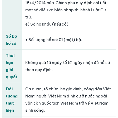
18/4/2014 của Chính phủ quy định chi tiết
một số điều và biện pháp thi hành Luật Cư
trú.
e) Sổ hộ khẩu (nếu có).
Số bộ
+ Số lượng hồ sơ: 01 (một) bộ.
hồ sơ
Thời
hạn
Không quá 15 ngày kể từ ngày nhận đủ hồ sơ
giải
theo quy định.
quyết
Đối
Cơ quan, tổ chức, hộ gia đình, công dân Việt
tượng
Nam; người Việt Nam định cư ở nước ngoài
thực
vẫn còn quốc tịch Việt Nam trở về Việt Nam
hiện
sinh sống.