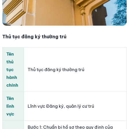
Thủ tục đăng ký thường trú
Tên
thủ
tục
Thủ tục đăng ký thường trú
hành
chính
Tên
lĩnh
Lĩnh vực Đăng ký, quản lý cư trú
vực
Bước 1: Chuẩn bị hồ sơ theo quy định của