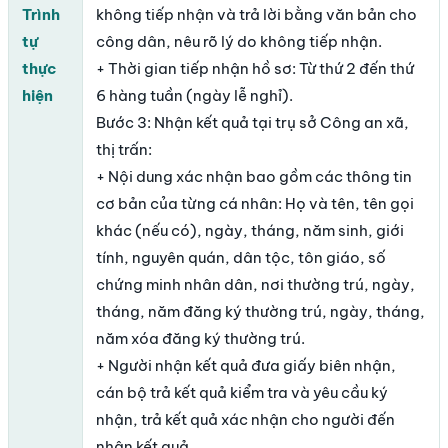
Trình
không tiếp nhận và trả lời bằng văn bản cho
tự
công dân, nêu rõ lý do không tiếp nhận.
thực
+ Thời gian tiếp nhận hồ sơ: Từ thứ 2 đến thứ
hiện
6 hàng tuần (ngày lễ nghỉ).
Bước 3: Nhận kết quả tại trụ sở Công an xã,
thị trấn:
+ Nội dung xác nhận bao gồm các thông tin
cơ bản của từng cá nhân: Họ và tên, tên gọi
khác (nếu có), ngày, tháng, năm sinh, giới
tính, nguyên quán, dân tộc, tôn giáo, số
chứng minh nhân dân, nơi thường trú, ngày,
tháng, năm đăng ký thường trú, ngày, tháng,
năm xóa đăng ký thường trú.
+ Người nhận kết quả đưa giấy biên nhận,
cán bộ trả kết quả kiểm tra và yêu cầu ký
nhận, trả kết quả xác nhận cho người đến
nhận kết quả.