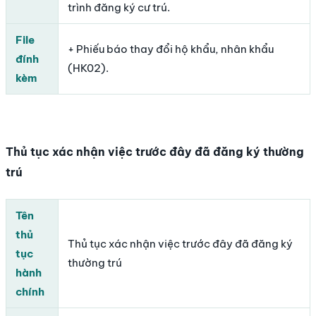
trình đăng ký cư trú.
File
+ Phiếu báo thay đổi hộ khẩu, nhân khẩu
đính
(HK02).
kèm
Thủ tục xác nhận việc trước đây đã đăng ký thường
trú
Tên
thủ
Thủ tục xác nhận việc trước đây đã đăng ký
tục
thường trú
hành
chính