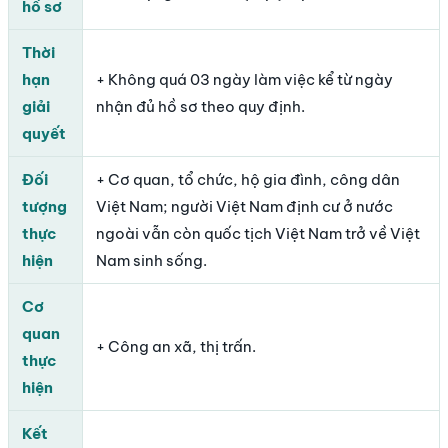
hồ sơ
Thời
hạn
+ Không quá 03 ngày làm việc kể từ ngày
giải
nhận đủ hồ sơ theo quy định.
quyết
Đối
+ Cơ quan, tổ chức, hộ gia đình, công dân
tượng
Việt Nam; người Việt Nam định cư ở nước
thực
ngoài vẫn còn quốc tịch Việt Nam trở về Việt
hiện
Nam sinh sống.
Cơ
quan
+ Công an xã, thị trấn.
thực
hiện
Kết