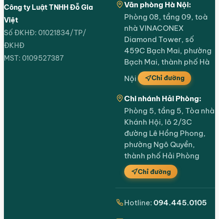
Văn phòng Hà Nội:
Công ty Luật TNHH Đỗ Gia
Phòng 08, tầng 09, toà
Việt
nhà VINACONEX
Số ĐKHĐ: 01021834/TP/
Diamond Tower, số
ĐKHĐ
459C Bạch Mai, phường
MST: 0109527387
Bạch Mai, thành phố Hà
Chỉ đường
Nội
Chi nhánh Hải Phòng:
Phòng 5, tầng 5, Tòa nhà
Khánh Hội, lô 2/3C
đường Lê Hồng Phong,
phường Ngô Quyền,
thành phố Hải Phòng
Chỉ đường
Hotline:
094.445.0105