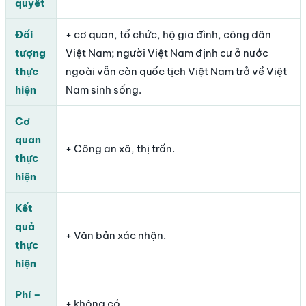
quyết
Đối
+ cơ quan, tổ chức, hộ gia đình, công dân
tượng
Việt Nam; người Việt Nam định cư ở nước
thực
ngoài vẫn còn quốc tịch Việt Nam trở về Việt
hiện
Nam sinh sống.
Cơ
quan
+ Công an xã, thị trấn.
thực
hiện
Kết
quả
+ Văn bản xác nhận.
thực
hiện
Phí –
+ không có