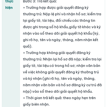
thực
Bước 3: Trả kết quả:
hiện
+ Trường hợp được giải quyết đăng ký
thường trú: Nộp lệ phí và nhận hồ sơ; kiểm tra
lại giấy tờ, tài liệu, đối chiếu các thông tin
được ghi trong sổ hộ khẩu,giấy tờ khác và ký
nhận vào sổ theo dõi giải quyết hộ khẩu (ký,
ghi rõ họ, tên và ngày, tháng, năm nhận kết
quả).
+ Trường hợp không giải quyết đăng ký
thường trú: Nhận lại hồ sơ đã nộp; kiểm tra lại
giấy tờ, tài liệu có trong hồ sơ; nhận văn bản
về việc không giải quyết đăng ký thường trú
và ký nhận (ghi rõ họ, tên và ngày, tháng,
năm nhận văn bản và hồ sơ đăng ký cư trú đã
nộp) vào sổ theo dõi giải quyết hộ khẩu.
+ Thời gian trả kết quả: theo ngày hẹn trên
giấy biên nhận.