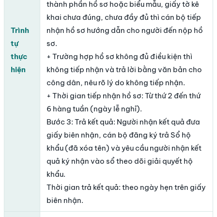
thành phần hồ sơ hoặc biểu mẫu, giấy tờ kê
khai chưa đúng, chưa đầy đủ thì cán bộ tiếp
Trình
nhận hồ sơ hướng dẫn cho người đến nộp hồ
tự
sơ.
thực
+ Trường hợp hồ sơ không đủ điều kiện thì
hiện
không tiếp nhận và trả lời bằng văn bản cho
công dân, nêu rõ lý do không tiếp nhận.
+ Thời gian tiếp nhận hồ sơ: Từ thứ 2 đến thứ
6 hàng tuần (ngày lễ nghỉ).
Bước 3: Trả kết quả: Người nhận kết quả đưa
giấy biên nhận, cán bộ đăng ký trả Sổ hộ
khẩu (đã xóa tên) và yêu cầu người nhận kết
quả ký nhận vào sổ theo dõi giải quyết hộ
khẩu.
Thời gian trả kết quả: theo ngày hẹn trên giấy
biên nhận.