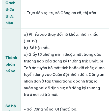
Cách
thức
+ Trực tiếp tại trụ sở Công an xã, thị trấn.
thực
hiện
a) Phiếu báo thay đổi hộ khẩu, nhân khẩu
(HK02).
b) Sổ hộ khẩu.
c) Giấy tờ chứng minh thuộc một trong các
Thành
trường hợp xóa đăng ký thường trú: Chết, bị
phần
Toà án tuyên bố mất tích hoặc đã chết; được
hồ sơ
tuyển dụng vào Quân đội nhân dân, Công an
nhân dân ở tập trung trong doanh trại; ra
nước ngoài để định cư; đã đăng ký thường
trú ở nơi cư trú mới.
Số bộ
+ Số lượng hồ sơ: 01 (một) bộ.