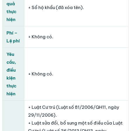
quả
+ Sổ hộ khẩu (đã xóa tên).
thực
hiện
Phí –
+ Không có.
Lệ phí
Yêu
cầu,
điều
+ Không có.
kiện
thực
hiện
+ Luật Cư trú (Luật số 81/2006/QH11, ngày
29/11/2006).
+ Luật sửa đổi, bổ sung một số điều của Luật
Cư trú (Luật số 36/2013/QH13, ngày