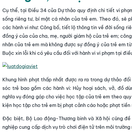
Cụ thể, tại Điều 34 của Dự thảo quy định chi tiết vi phạ
sống riêng tư, bí mật cá nhân của trẻ em. Theo đó, sẽ p
các hành vi như: Công bố, tiết lộ thông tin về đời sống r
đồng ý của của cha, mẹ, người giám hộ của trẻ em; công bố
nhân của trẻ em mà không được sự đồng ý của trẻ em từ đ
Buộc xin lỗi khi có yêu cầu đối với hành vi vi phạm tại điề
Khung hình phạt thấp nhất được ra ra trong dự thảo đố
sóc trẻ bao gồm các hành vi: Hủy hoại sách, vở, đồ dù
nghĩa vụ đóng góp cho việc học tập của trẻ em theo quy 
kiện học tập cho trẻ em bị phạt cảnh cáo hoặc phạt tiền
Đặc biệt, Bộ Lao động-Thương binh và Xã hội cũng đề 
nghiệp cung cấp dịch vụ trò chơi điện tử trên môi trườn