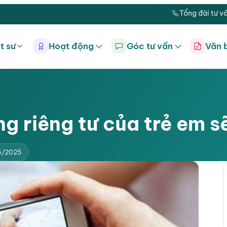
Tổng đài tư v
t sư
Hoạt động
Góc tư vấn
Văn 
ống riêng tư của trẻ em s
5/2025