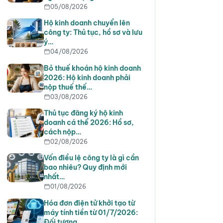
05/08/2026
Hộ kinh doanh chuyển lên
công ty: Thủ tục, hồ sơ và lưu
ý…
04/08/2026
Bỏ thuế khoán hộ kinh doanh
2026: Hộ kinh doanh phải
nộp thuế thế…
03/08/2026
Thủ tục đăng ký hộ kinh
doanh cá thể 2026: Hồ sơ,
cách nộp…
02/08/2026
Vốn điều lệ công ty là gì cần
bao nhiêu? Quy định mới
nhất…
01/08/2026
Hóa đơn điện tử khởi tạo từ
máy tính tiền từ 01/7/2026:
Đối tượng,…