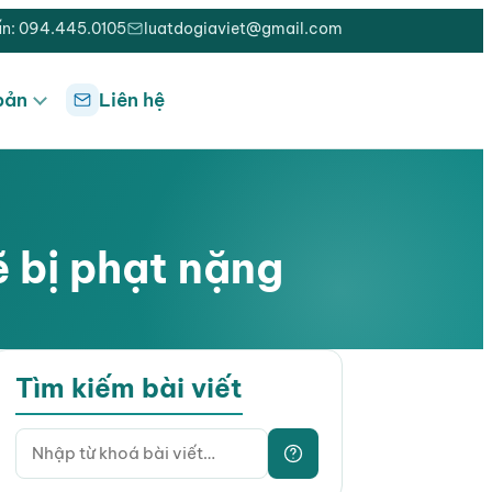
ấn: 094.445.0105
luatdogiaviet@gmail.com
bản
Liên hệ
ẽ bị phạt nặng
Tìm kiếm bài viết