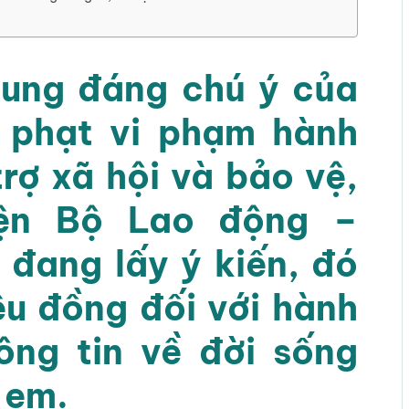
 dung đáng chú ý của
ử phạt vi phạm hành
trợ xã hội và bảo vệ,
iện Bộ Lao động –
ang lấy ý kiến, đó
ệu đồng đối với hành
hông tin về đời sống
̉ em.