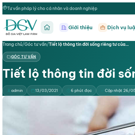
Tư vấn pháp lý cho cá nhân và doanh nghiệp
Giới thiệu
Dịch vụ luậ
Trang chủ
Trang chủ
/
Góc tư vấn
/
Tiết lộ thông tin đời sống riêng tư của…
GÓC TƯ VẤN
Tiết lộ thông tin đời s
admin
13/03/2021
6 phút đọc
Cập nhật 26/0