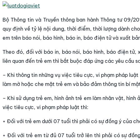
Bộ Thông tin và Truyền thông ban hành Thông tư 09/20
quy định về tỷ lệ nội dung, thời điểm, thời lượng dành ch
em trên báo nói, báo hình, báo in, báo điện tử và xuất b
Theo đó, đối với báo in, báo nói, báo hình, báo điện tử, 
liên quan đến trẻ em thì bắt buộc đáp ứng các yêu cầu s
– Khi thông tin những vụ việc tiêu cực, vi phạm pháp luật
làm mờ hoặc che mặt trẻ em và bảo đảm thông tin bí mật 
– Khi sử dụng trẻ em, hình ảnh trẻ em làm nhân vật, hình
việc tiêu cực, vi phạm pháp luật thì:
+ Đối với trẻ em dưới 07 tuổi thì phải có sự đồng ý của c
+ Đối với trẻ em từ đủ 07 tuổi trở lên thì phải có sự đồ