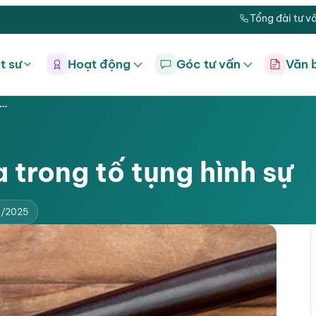
Tổng đài tư v
t sư
Hoạt động
Góc tư vấn
Văn 
h…
a trong tố tụng hình sự
5/2025