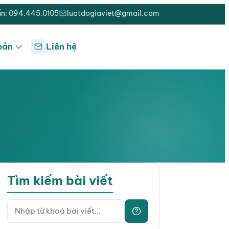
ấn: 094.445.0105
luatdogiaviet@gmail.com
bản
Liên hệ
Tìm kiếm bài viết