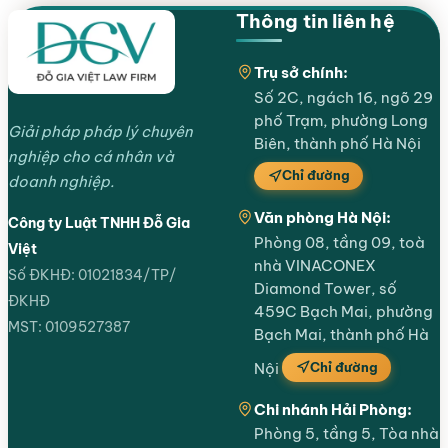
Thông tin liên hệ
Trụ sở chính:
Số 2C, ngách 16, ngõ 29
phố Trạm, phường Long
Giải pháp pháp lý chuyên
Biên, thành phố Hà Nội
nghiệp cho cá nhân và
Chỉ đường
doanh nghiệp.
Văn phòng Hà Nội:
Công ty Luật TNHH Đỗ Gia
Phòng 08, tầng 09, toà
Việt
nhà VINACONEX
Số ĐKHĐ: 01021834/TP/
Diamond Tower, số
ĐKHĐ
459C Bạch Mai, phường
MST: 0109527387
Bạch Mai, thành phố Hà
Chỉ đường
Nội
Chi nhánh Hải Phòng:
Phòng 5, tầng 5, Tòa nhà