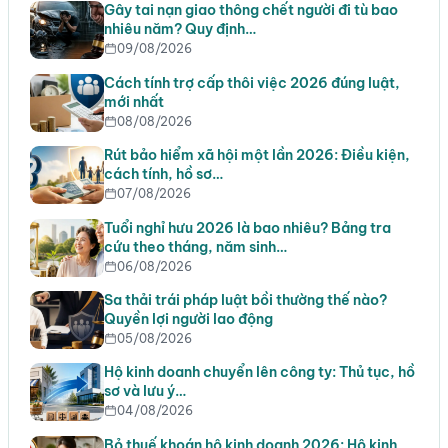
Gây tai nạn giao thông chết người đi tù bao
nhiêu năm? Quy định…
09/08/2026
Cách tính trợ cấp thôi việc 2026 đúng luật,
mới nhất
08/08/2026
Rút bảo hiểm xã hội một lần 2026: Điều kiện,
cách tính, hồ sơ…
07/08/2026
Tuổi nghỉ hưu 2026 là bao nhiêu? Bảng tra
cứu theo tháng, năm sinh…
06/08/2026
Sa thải trái pháp luật bồi thường thế nào?
Quyền lợi người lao động
05/08/2026
Hộ kinh doanh chuyển lên công ty: Thủ tục, hồ
sơ và lưu ý…
04/08/2026
Bỏ thuế khoán hộ kinh doanh 2026: Hộ kinh