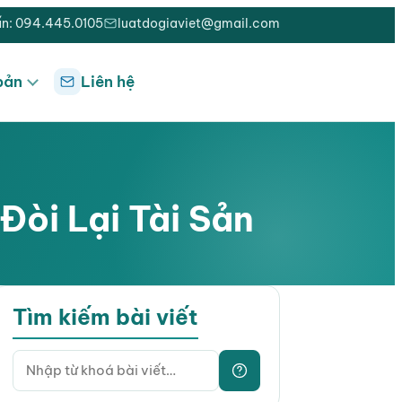
ấn: 094.445.0105
luatdogiaviet@gmail.com
bản
Liên hệ
Đòi Lại Tài Sản
Tìm kiếm bài viết