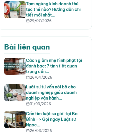
Tạm ngừng kinh doanh thủ
tục thế nào? Hướng dẫn chi
tiết mới nhất…
29/07/2026
Bài liên quan
Cách giảm nhẹ hình phạt tội
đánh bạc: 7 tình tiết quan
trọng cần…
26/04/2026
Luật sư tư vấn nội bộ cho
doanh nghiệp giúp doanh
nghiệp vận hành…
31/03/2026
Cần tìm luật sư giỏi tại Ba
Đình => Gọi ngay Luật sư
Ngọc…
26/03/2026