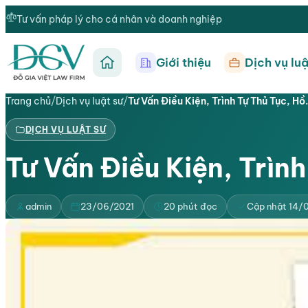
Tư vấn pháp lý cho cá nhân và doanh nghiệp
Giới thiệu
Dịch vụ luậ
Trang chủ
Trang chủ
/
Dịch vụ luật sư
/
Tư Vấn Điều Kiện, Trình Tự Thủ Tục, H
DỊCH VỤ LUẬT SƯ
Tư Vấn Điều Kiện, Trình
admin
23/06/2021
20 phút đọc
Cập nhật 14/