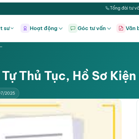
Tổng đài tư v
t sư
Hoạt động
Góc tư vấn
Văn 
ồ…
 Tự Thủ Tục, Hồ Sơ Kiện 
07/2025