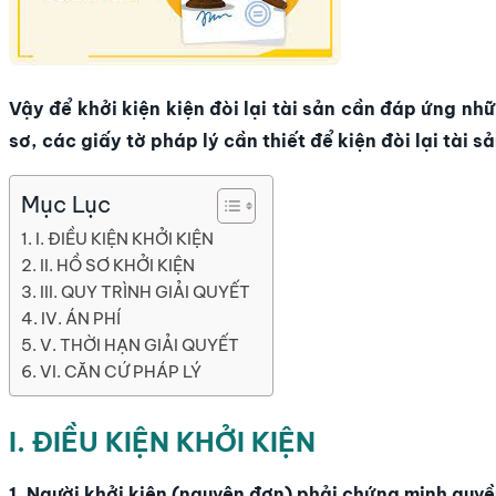
Vậy để khởi kiện kiện đòi lại tài sản cần đáp ứng nhữ
sơ, các giấy tờ pháp lý cần thiết để kiện đòi lại tài sả
Mục Lục
I. ĐIỀU KIỆN KHỞI KIỆN
II. HỒ SƠ KHỞI KIỆN
III. QUY TRÌNH GIẢI QUYẾT
IV. ÁN PHÍ
V. THỜI HẠN GIẢI QUYẾT
VI. CĂN CỨ PHÁP LÝ
I. ĐIỀU KIỆN KHỞI KIỆN
1. Người khởi kiện (nguyên đơn) phải chứng minh quyền