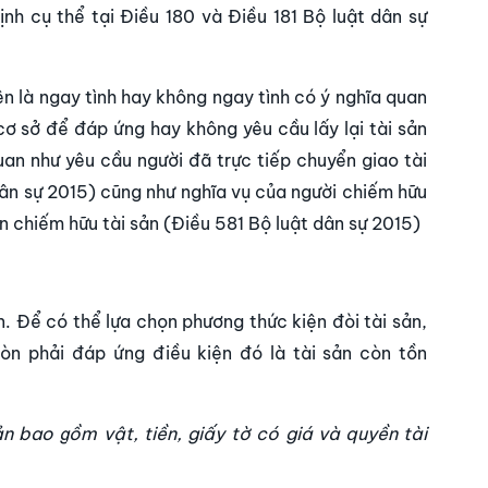
nh cụ thể tại Điều 180 và Điều 181 Bộ luật dân sự
ện là ngay tình hay không ngay tình có ý nghĩa quan
cơ sở để đáp ứng hay không yêu cầu lấy lại tài sản
an như yêu cầu người đã trực tiếp chuyển giao tài
dân sự 2015) cũng như nghĩa vụ của người chiếm hữu
ian chiếm hữu tài sản (Điều 581 Bộ luật dân sự 2015)
n. Để có thể lựa chọn phương thức kiện đòi tài sản,
òn phải đáp ứng điều kiện đó là tài sản còn tồn
ản bao gồm vật, tiền, giấy tờ có giá và quyền tài