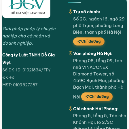
Trụ sở chính:
Số 2C, ngách 16, ngõ 29
phố Trạm, phường Long
Giải pháp pháp lý chuyên
Biên, thành phố Hà Nội
nghiệp cho cá nhân và
Chỉ đường
doanh nghiệp.
Văn phòng Hà Nội:
Công ty Luật TNHH Đỗ Gia
Phòng 08, tầng 09, toà
Việt
nhà VINACONEX
Số ĐKHĐ: 01021834/TP/
Diamond Tower, số
ĐKHĐ
459C Bạch Mai, phường
MST: 0109527387
Bạch Mai, thành phố Hà
Chỉ đường
Nội
Chi nhánh Hải Phòng:
Phòng 5, tầng 5, Tòa nhà
Khánh Hội, lô 2/3C
đường Lê Hồng Phong,