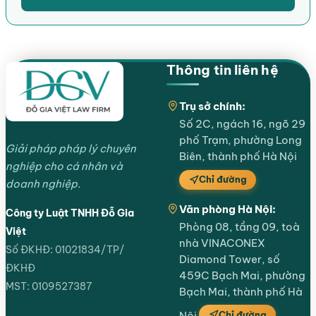
Thông tin liên hệ
Trụ sở chính:
Số 2C, ngách 16, ngõ 29
phố Trạm, phường Long
Giải pháp pháp lý chuyên
Biên, thành phố Hà Nội
nghiệp cho cá nhân và
Chỉ đường
doanh nghiệp.
Văn phòng Hà Nội:
Công ty Luật TNHH Đỗ Gia
Phòng 08, tầng 09, toà
Việt
nhà VINACONEX
Số ĐKHĐ: 01021834/TP/
Diamond Tower, số
ĐKHĐ
459C Bạch Mai, phường
MST: 0109527387
Bạch Mai, thành phố Hà
Chỉ đường
Nội