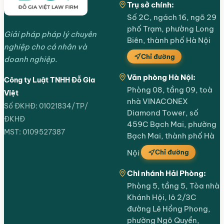
Trụ sở chính:
Số 2C, ngách 16, ngõ 29
phố Trạm, phường Long
Giải pháp pháp lý chuyên
Biên, thành phố Hà Nội
nghiệp cho cá nhân và
Chỉ đường
doanh nghiệp.
Văn phòng Hà Nội:
Công ty Luật TNHH Đỗ Gia
Phòng 08, tầng 09, toà
Việt
nhà VINACONEX
Số ĐKHĐ: 01021834/TP/
Diamond Tower, số
ĐKHĐ
459C Bạch Mai, phường
MST: 0109527387
Bạch Mai, thành phố Hà
Chỉ đường
Nội
Chi nhánh Hải Phòng:
Phòng 5, tầng 5, Tòa nhà
Khánh Hội, lô 2/3C
đường Lê Hồng Phong,
phường Ngô Quyền,