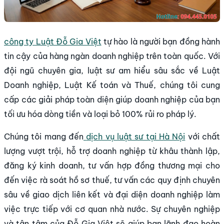
công ty Luật Đỗ Gia Việt
tự hào là người bạn đồng hành
tin cậy của hàng ngàn doanh nghiệp trên toàn quốc. Với
đội ngũ chuyên gia, luật sư am hiểu sâu sắc về Luật
Doanh nghiệp, Luật Kế toán và Thuế, chúng tôi cung
cấp các giải pháp toàn diện giúp doanh nghiệp của bạn
tối ưu hóa dòng tiền và loại bỏ 100% rủi ro pháp lý.
Chúng tôi mang đến
dịch vụ luật sư tại Hà Nội
với chất
lượng vượt trội, hỗ trợ doanh nghiệp từ khâu thành lập,
đăng ký kinh doanh, tư vấn hợp đồng thương mại cho
đến việc rà soát hồ sơ thuế, tư vấn các quy định chuyên
sâu về giao dịch liên kết và đại diện doanh nghiệp làm
việc trực tiếp với cơ quan nhà nước. Sự chuyên nghiệp
và tận tâm của Đỗ Gia Việt sẽ giúp ban lãnh đạo hoàn