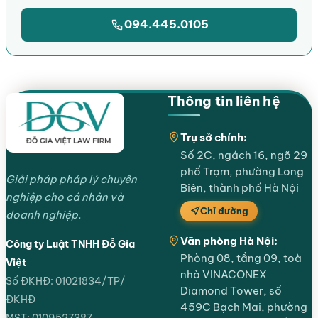
094.445.0105
Thông tin liên hệ
Trụ sở chính:
Số 2C, ngách 16, ngõ 29
phố Trạm, phường Long
Giải pháp pháp lý chuyên
Biên, thành phố Hà Nội
nghiệp cho cá nhân và
Chỉ đường
doanh nghiệp.
Văn phòng Hà Nội:
Công ty Luật TNHH Đỗ Gia
Phòng 08, tầng 09, toà
Việt
nhà VINACONEX
Số ĐKHĐ: 01021834/TP/
Diamond Tower, số
ĐKHĐ
459C Bạch Mai, phường