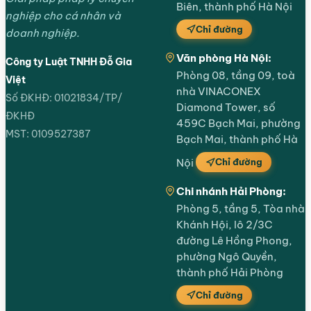
Biên, thành phố Hà Nội
nghiệp cho cá nhân và
Chỉ đường
doanh nghiệp.
Văn phòng Hà Nội:
Công ty Luật TNHH Đỗ Gia
Phòng 08, tầng 09, toà
Việt
nhà VINACONEX
Số ĐKHĐ: 01021834/TP/
Diamond Tower, số
ĐKHĐ
459C Bạch Mai, phường
MST: 0109527387
Bạch Mai, thành phố Hà
Chỉ đường
Nội
Chi nhánh Hải Phòng:
Phòng 5, tầng 5, Tòa nhà
Khánh Hội, lô 2/3C
đường Lê Hồng Phong,
phường Ngô Quyền,
thành phố Hải Phòng
Chỉ đường