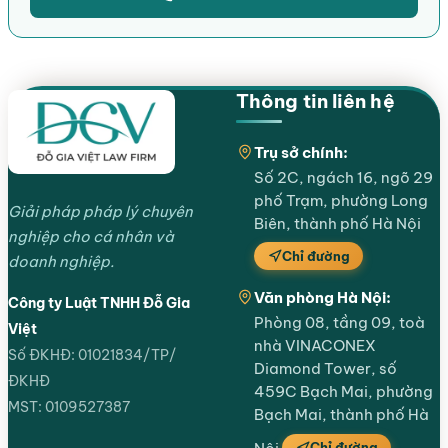
Thông tin liên hệ
Trụ sở chính:
Số 2C, ngách 16, ngõ 29
phố Trạm, phường Long
Giải pháp pháp lý chuyên
Biên, thành phố Hà Nội
nghiệp cho cá nhân và
Chỉ đường
doanh nghiệp.
Văn phòng Hà Nội:
Công ty Luật TNHH Đỗ Gia
Phòng 08, tầng 09, toà
Việt
nhà VINACONEX
Số ĐKHĐ: 01021834/TP/
Diamond Tower, số
ĐKHĐ
459C Bạch Mai, phường
MST: 0109527387
Bạch Mai, thành phố Hà
Chỉ đường