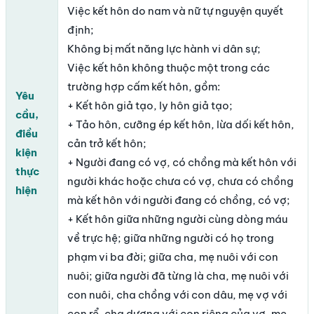
Việc kết hôn do nam và nữ tự nguyện quyết
định;
Không bị mất năng lực hành vi dân sự;
Việc kết hôn không thuộc một trong các
trường hợp cấm kết hôn, gồm:
Yêu
+ Kết hôn giả tạo, ly hôn giả tạo;
cầu,
+ Tảo hôn, cưỡng ép kết hôn, lừa dối kết hôn,
điều
cản trở kết hôn;
kiện
+ Người đang có vợ, có chồng mà kết hôn với
thực
người khác hoặc chưa có vợ, chưa có chồng
hiện
mà kết hôn với người đang có chồng, có vợ;
+ Kết hôn giữa những người cùng dòng máu
về trực hệ; giữa những người có họ trong
phạm vi ba đời; giữa cha, mẹ nuôi với con
nuôi; giữa người đã từng là cha, mẹ nuôi với
con nuôi, cha chồng với con dâu, mẹ vợ với
con rể, cha dượng với con riêng của vợ, mẹ