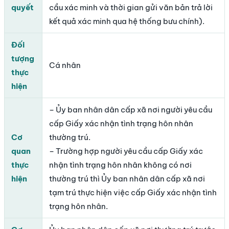
quyết
cầu xác minh và thời gian gửi văn bản trả lời
kết quả xác minh qua hệ thống bưu chính).
Đối
tượng
Cá nhân
thực
hiện
– Ủy ban nhân dân cấp xã nơi người yêu cầu
cấp Giấy xác nhận tình trạng hôn nhân
Cơ
thường trú.
quan
– Trường hợp người yêu cầu cấp Giấy xác
thực
nhận tình trạng hôn nhân không có nơi
hiện
thường trú thì Ủy ban nhân dân cấp xã nơi
tạm trú thực hiện việc cấp Giấy xác nhận tình
trạng hôn nhân.