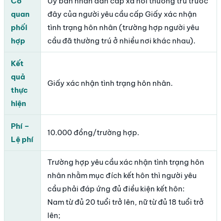
Cơ
Ủy ban nhân dân cấp xã nơi thường trú trước
quan
đây của người yêu cầu cấp Giấy xác nhận
phối
tình trạng hôn nhân (trường hợp người yêu
hợp
cầu đã thường trú ở nhiều nơi khác nhau).
Kết
quả
Giấy xác nhận tình trạng hôn nhân.
thực
hiện
Phí –
10.000 đồng/trường hợp.
Lệ phí
Trường hợp yêu cầu xác nhận tình trạng hôn
nhân nhằm mục đích kết hôn thì người yêu
cầu phải đáp ứng đủ điều kiện kết hôn:
Nam từ đủ 20 tuổi trở lên, nữ từ đủ 18 tuổi trở
lên;