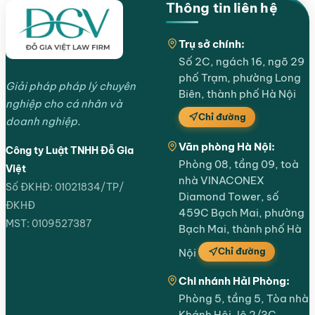
Thông tin liên hệ
Trụ sở chính:
Số 2C, ngách 16, ngõ 29
phố Trạm, phường Long
Giải pháp pháp lý chuyên
Biên, thành phố Hà Nội
nghiệp cho cá nhân và
Chỉ đường
doanh nghiệp.
Văn phòng Hà Nội:
Công ty Luật TNHH Đỗ Gia
Phòng 08, tầng 09, toà
Việt
nhà VINACONEX
Số ĐKHĐ: 01021834/TP/
Diamond Tower, số
ĐKHĐ
459C Bạch Mai, phường
MST: 0109527387
Bạch Mai, thành phố Hà
Chỉ đường
Nội
Chi nhánh Hải Phòng:
Phòng 5, tầng 5, Tòa nhà
Khánh Hội, lô 2/3C