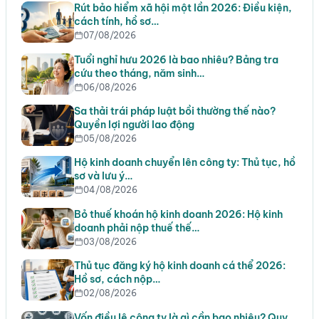
Rút bảo hiểm xã hội một lần 2026: Điều kiện,
cách tính, hồ sơ…
07/08/2026
Tuổi nghỉ hưu 2026 là bao nhiêu? Bảng tra
cứu theo tháng, năm sinh…
06/08/2026
Sa thải trái pháp luật bồi thường thế nào?
Quyền lợi người lao động
05/08/2026
Hộ kinh doanh chuyển lên công ty: Thủ tục, hồ
sơ và lưu ý…
04/08/2026
Bỏ thuế khoán hộ kinh doanh 2026: Hộ kinh
doanh phải nộp thuế thế…
03/08/2026
Thủ tục đăng ký hộ kinh doanh cá thể 2026:
Hồ sơ, cách nộp…
02/08/2026
Vốn điều lệ công ty là gì cần bao nhiêu? Quy