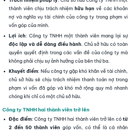
Trách nhiệm pháp lý
: Chủ sở hữu công ty TNHH một
thành viên chịu trách nhiệm
hữu hạn
về các khoản
nợ và nghĩa vụ tài chính của công ty trong phạm vi
vốn góp của mình.
Lợi ích
: Công ty TNHH một thành viên mang lại sự
độc lập và dễ dàng điều hành
. Chủ sở hữu có toàn
quyền quyết định trong các vấn đề của công ty mà
không phải chịu sự ảnh hưởng của bên thứ ba.
Khuyết điểm
: Nếu công ty gặp khó khăn về tài chính,
chủ sở hữu sẽ chịu trách nhiệm thanh toán nợ trong
phạm vi vốn đã góp và khó mở rộng quy mô nhanh
chóng khi chỉ có một chủ sở hữu.
Công ty TNHH hai thành viên trở lên
Đặc điểm
: Công ty TNHH hai thành viên trở lên có
từ
2 đến 50 thành viên
góp vốn, có thể là cá nhân