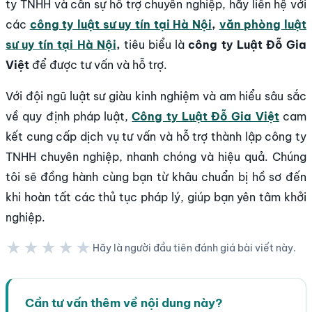
ty TNHH và cần sự hỗ trợ chuyên nghiệp, hãy liên hệ với
các
công ty luật sư uy tín tại Hà Nội
,
văn phòng luật
sư uy tín tại Hà Nội
,
tiêu biểu là
công ty Luật Đỗ Gia
Việt
để được tư vấn và hỗ trợ.
Với đội ngũ luật sư giàu kinh nghiệm và am hiểu sâu sắc
về quy định pháp luật,
Công ty Luật Đỗ Gia Việt
cam
kết cung cấp dịch vụ tư vấn và hỗ trợ thành lập công ty
TNHH chuyên nghiệp, nhanh chóng và hiệu quả. Chúng
tôi sẽ đồng hành cùng bạn từ khâu chuẩn bị hồ sơ đến
khi hoàn tất các thủ tục pháp lý, giúp bạn yên tâm khởi
nghiệp.
★★★★★
Hãy là người đầu tiên đánh giá bài viết này.
★★★★★
Cần tư vấn thêm về nội dung này?