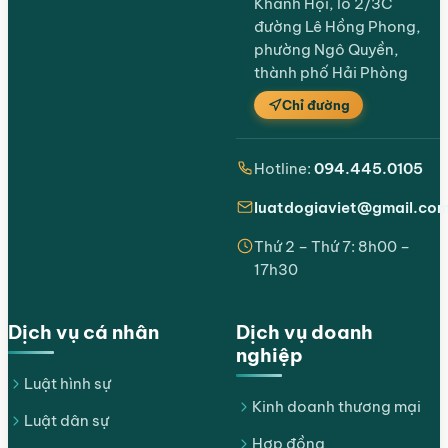
Khánh Hội, lô 2/3C
đường Lê Hồng Phong,
phường Ngô Quyền,
thành phố Hải Phòng
Chỉ đường
Hotline:
094.445.0105
luatdogiaviet@gmail.co
Thứ 2 – Thứ 7: 8h00 –
17h30
Dịch vụ cá nhân
Dịch vụ doanh
nghiệp
Luật hình sự
Kinh doanh thương mại
Luật dân sự
Hợp đồng