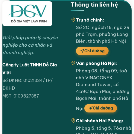
Thông tin liên hệ
Trụ sở chính:
Số 2C, ngách 16, ngõ 29
phố Trạm, phường Long
Giải pháp pháp lý chuyên
Biên, thành phố Hà Nội
nghiệp cho cá nhân và
Chỉ đường
doanh nghiệp.
Văn phòng Hà Nội:
Công ty Luật TNHH Đỗ Gia
Phòng 08, tầng 09, toà
Việt
nhà VINACONEX
Số ĐKHĐ: 01021834/TP/
Diamond Tower, số
ĐKHĐ
459C Bạch Mai, phường
MST: 0109527387
Bạch Mai, thành phố Hà
Chỉ đường
Nội
Chi nhánh Hải Phòng:
Phòng 5, tầng 5, Tòa nhà