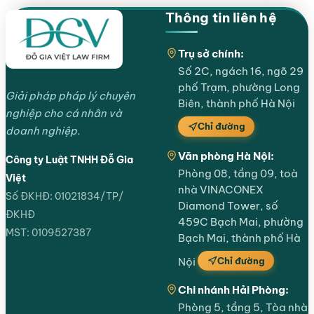
Thông tin liên hệ
Trụ sở chính:
Số 2C, ngách 16, ngõ 29
phố Trạm, phường Long
Giải pháp pháp lý chuyên
Biên, thành phố Hà Nội
nghiệp cho cá nhân và
Chỉ đường
doanh nghiệp.
Văn phòng Hà Nội:
Công ty Luật TNHH Đỗ Gia
Phòng 08, tầng 09, toà
Việt
nhà VINACONEX
Số ĐKHĐ: 01021834/TP/
Diamond Tower, số
ĐKHĐ
459C Bạch Mai, phường
MST: 0109527387
Bạch Mai, thành phố Hà
Chỉ đường
Nội
Chi nhánh Hải Phòng:
Phòng 5, tầng 5, Tòa nhà