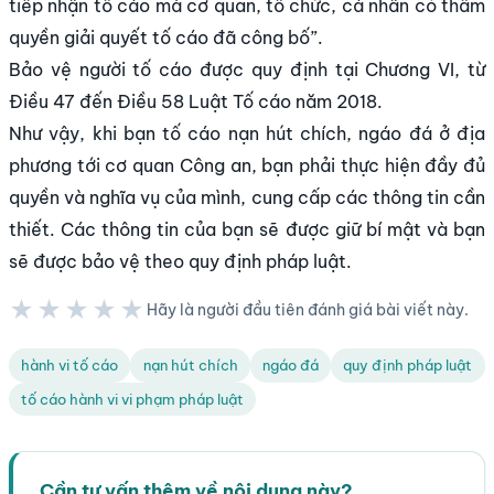
tiếp nhận tố cáo mà cơ quan, tổ chức, cá nhân có thẩm
quyền giải quyết tố cáo đã công bố”.
Bảo vệ người tố cáo được quy định tại Chương VI, từ
Điều 47 đến Điều 58 Luật Tố cáo năm 2018.
Như vậy, khi bạn tố cáo nạn hút chích, ngáo đá ở địa
phương tới cơ quan Công an, bạn phải thực hiện đầy đủ
quyền và nghĩa vụ của mình, cung cấp các thông tin cần
thiết. Các thông tin của bạn sẽ được giữ bí mật và bạn
sẽ được bảo vệ theo quy định pháp luật.
★★★★★
Hãy là người đầu tiên đánh giá bài viết này.
★★★★★
hành vi tố cáo
nạn hút chích
ngáo đá
quy định pháp luật
tố cáo hành vi vi phạm pháp luật
Cần tư vấn thêm về nội dung này?