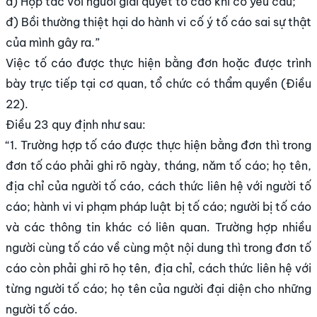
d) Hợp tác với người giải quyết tố cáo khi có yêu cầu;
đ) Bồi thường thiệt hại do hành vi cố ý tố cáo sai sự thật
của mình gây ra.”
Việc tố cáo được thực hiện bằng đơn hoặc được trình
bày trực tiếp tại cơ quan, tổ chức có thẩm quyền (Điều
22).
Điều 23 quy định như sau:
“1. Trường hợp tố cáo được thực hiện bằng đơn thì trong
đơn tố cáo phải ghi rõ ngày, tháng, năm tố cáo; họ tên,
địa chỉ của người tố cáo, cách thức liên hệ với người tố
cáo; hành vi vi phạm pháp luật bị tố cáo; người bị tố cáo
và các thông tin khác có liên quan. Trường hợp nhiều
người cùng tố cáo về cùng một nội dung thì trong đơn tố
cáo còn phải ghi rõ họ tên, địa chỉ, cách thức liên hệ với
từng người tố cáo; họ tên của người đại diện cho những
người tố cáo.