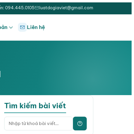
ấn: 094.445.0105
luatdogiaviet@gmail.com
bản
Liên hệ
u
Tìm kiếm bài viết